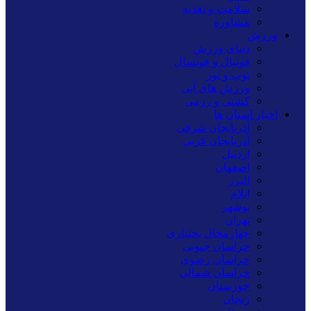
سلامت و تغذیه
مشاوره
ورزش
دنیای ورزش
فوتبال و فوتسال
توپ و تور
ورزش های آبی
کشتی و رزمی
اخبار استان ها
آذربایجان شرقی
آذربایجان غربی
اردبیل
اصفهان
البرز
ایلام
بوشهر
تهران
چهارمحال بختیاری
خراسان جنوبی
خراسان رضوی
خراسان شمالی
خوزستان
زنجان