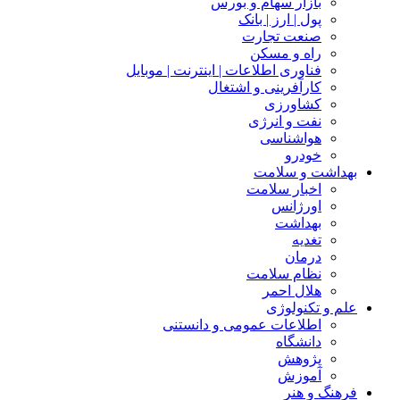
بازار سهام و بورس
پول | ارز | بانک
صنعت تجارت
راه و مسکن
فناوری اطلاعات | اینترنت | موبایل
کارآفرینی و اشتغال
کشاورزی
نفت و انرژی
هواشناسی
خودرو
بهداشت و سلامت
اخبار سلامت
اورژانس
بهداشت
تغدیه
درمان
نظام سلامت
هلال احمر
علم و تکنولوژی
اطلاعات عمومی و دانستنی
دانشگاه
پژوهش
آموزش
فرهنگ و هنر