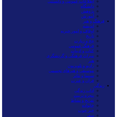
اطلاعات عمومی و دانستنی
دانشگاه
پژوهش
آموزش
فرهنگ و هنر
اندیشه
اوقاف و امور خیریه
تاریخ
حج و زیارت
فرهنگ عمومی
کتاب و ادبیات
میراث فرهنگی و گردشگری
هنر
رادیو و تلویزیون
موسیقی و هنرهای تجسمی
سینما و تئاتر
قرآن و عترت
زندگی
آداب زندگی
پنجره تربیت
تفریح و نشاط
خانواده
خبر خوب
سفر