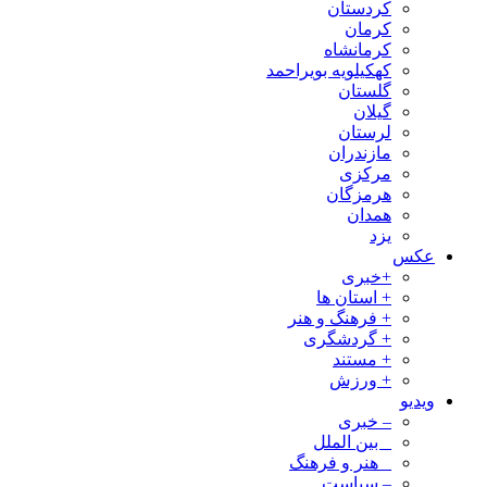
کردستان
کرمان
کرمانشاه
کهکیلویه بویراحمد
گلستان
گیلان
لرستان
مازندران
مرکزی
هرمزگان
همدان
یزد
عکس
+خبری
+ استان ها
+ فرهنگ و هنر
+ گردشگری
+ مستند
+ ورزش
ویدیو
– خبری
_ بین الملل
_ هنر و فرهنگ
– سیاست