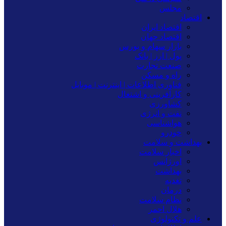
مجلس
اقتصاد
اقتصاد ایران
اقتصاد جهان
بازار سهام و بورس
پول | ارز | بانک
صنعت تجارت
راه و مسکن
فناوری اطلاعات | اینترنت | موبایل
کارآفرینی و اشتغال
کشاورزی
نفت و انرژی
هواشناسی
خودرو
بهداشت و سلامت
اخبار سلامت
اورژانس
بهداشت
تغدیه
درمان
نظام سلامت
هلال احمر
علم و تکنولوژی