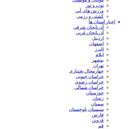
توپ و تور
ورزش های آبی
کشتی و رزمی
اخبار استان ها
آذربایجان شرقی
آذربایجان غربی
اردبیل
اصفهان
البرز
ایلام
بوشهر
تهران
چهارمحال بختیاری
خراسان جنوبی
خراسان رضوی
خراسان شمالی
خوزستان
زنجان
سمنان
سیستان بلوچستان
فارس
قزوین
قم