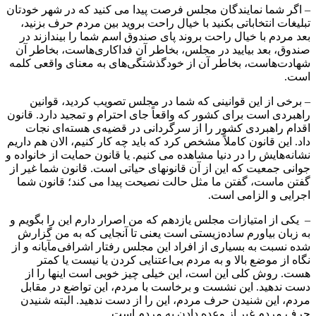
– اگر شما نمایندگان مجلس فرصت پیدا می کنید که در شهر خودتان
تبلیغات انتخاباتی بکنید با خیال راحت بروید بین مردم حرف بزنید،
بعد مردم با خیال راحت بروند پای صندوق اسم شما را بیندازند در
صندوق، بعد بیایید در مجلس، بخاطر آن فداکاری‌هاست، بخاطر آن
شهادت‌هاست، بخاطر آن از خودگذشتگی‌های به معنای واقعی کلمه
است.
– برخی از این قوانینی که شما در مجلس تصویب کردید، قوانین
راهبردی است برای کشور که واقعاً جای احترام و تمجید دارد. قانون
اقدام راهبردی کشور را از سرگردانی در قضیه‌ی هسته‌ای نجات
داد. این قانون کاملاً مشخص کرد که باید چه کار کنیم، الان هم داریم
نشانه‌هایش را در دنیا مشاهده می کنیم. یا قانون حمایت از خانواده و
جوانی جمعیت که این از آن قانونهای حیاتی است. قانون شما غیر از
گفتن ماست، گفتن ما مثل حالت نصیحت پیدا می کند؛ قانون شما
اجرایی و الزامی است.
– یکی از امتیازات مجلس یازدهم که من اصرار دارم این را بگویم و
به زبان بیاورم ساده‌زیستی است یعنی تا آنجایی که به من گزارش
شده نسبت به بسیاری از افراد این مجلس رفتار اشرافی‌مآبانه و از
نگاه از موضع بالا و به مردم بی‌اعتنایی کردن یا نیست یا کمتر
هست. روش کلی این است، این خیلی چیز خوبی است اینها را از
دست ندهید. این نشست و برخاست با مردم، این تواضع در مقابل
مردم، این شنیدن حرف مردم، این را از دست ندهید. البته شنیدن
حرف مردم غیر از وعده دادن به مردم است.