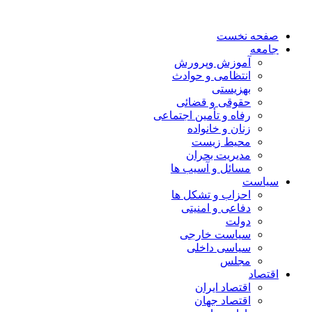
صفحه نخست
جامعه
آموزش وپرورش
انتظامی و حوادث
بهزیستی
حقوقی و قضائی
رفاه و تأمین اجتماعی
زنان و خانواده
محیط زیست
مدیریت بحران
مسائل و آسیب ها
سیاست
احزاب و تشکل ها
دفاعی و امنیتی
دولت
سیاست خارجی
سیاسی داخلی
مجلس
اقتصاد
اقتصاد ایران
اقتصاد جهان