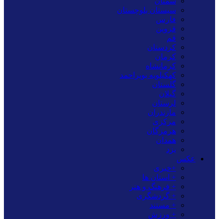
سمنان
سیستان بلوچستان
فارس
قزوین
قم
کردستان
کرمان
کرمانشاه
کهکیلویه بویراحمد
گلستان
گیلان
لرستان
مازندران
مرکزی
هرمزگان
همدان
یزد
عکس
+خبری
+ استان ها
+ فرهنگ و هنر
+ گردشگری
+ مستند
+ ورزش