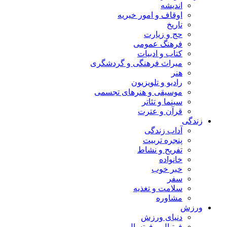
اندیشه
اوقاف و امور خیریه
تاریخ
حج و زیارت
فرهنگ عمومی
کتاب و ادبیات
میراث فرهنگی و گردشگری
هنر
رادیو و تلویزیون
موسیقی و هنرهای تجسمی
سینما و تئاتر
قرآن و عترت
زندگی
آداب زندگی
پنجره تربیت
تفریح و نشاط
خانواده
خبر خوب
سفر
سلامت و تغذیه
مشاوره
ورزش
دنیای ورزش
فوتبال و فوتسال