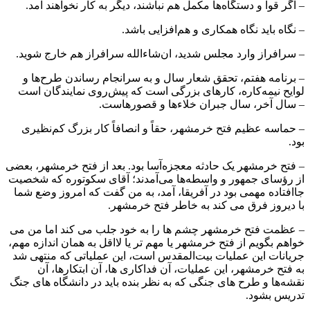
– اگر قوا و دستگاه‌ها مکمل هم نباشند، دیگر به کار نخواهند آمد.
– نگاه باید نگاه همکاری و هم‌افزایی باشد.
– سرافراز وارد مجلس شدید، ان‌شاءالله سرافراز هم خارج شوید.
– برنامه هفتم، تحقق شعار سال و به سرانجام رساندن طرح‌ها و
لوایح نیمه‌کاره، کارهای بزرگی است که پیش‌روی نمایندگان است
– سال آخر، سال جبران خلاءها و قصورهاست.
– حماسه‌ عظیم فتح خرمشهر، حقاً و انصافاً کار بزرگ کم‌نظیری
بود.
– فتح خرمشهر یک حادثه‌ معجزه‌آسا بود. بعد از فتح خرمشهر، بعضی
از رؤسای جمهور و واسطه‌ها می‌آمدند؛ آقای سکوتوره که شخصیت
جاافتاده‌ مهمی بود در آفریقا، آمد، به من گفت که امروز وضع شما
با دیروز فرق می کند به خاطر فتح خرمشهر.
– عظمت فتح خرمشهر چشم ها را به خود جلب می کند اما من می
خواهم بگویم از فتح خرمشهر یا مهم تر یا لااقل به همان اندازه مهم،
جریانات این عملیات بیت‌المقدس است، این عملیاتی که منتهی شد
به فتح خرمشهر، این عملیات، آن فداکاری ها، آن ابتکارها، آن
نقشه‌ها و طرح های جنگی که به نظر بنده باید در دانشگاه های جنگ
تدریس بشود.