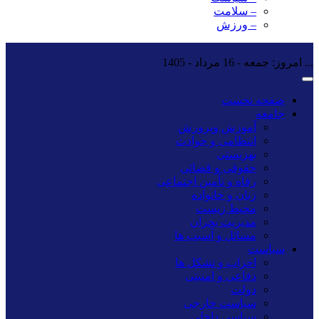
– سلامت
– ورزش
...
امروز: جمعه - 16 مرداد - 1405
صفحه نخست
جامعه
آموزش وپرورش
انتظامی و حوادث
بهزیستی
حقوقی و قضائی
رفاه و تأمین اجتماعی
زنان و خانواده
محیط زیست
مدیریت بحران
مسائل و آسیب ها
سیاست
احزاب و تشکل ها
دفاعی و امنیتی
دولت
سیاست خارجی
سیاسی داخلی