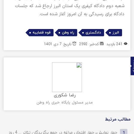
شعبه دوم دادگاه کیفری یک استان البرز ارجاع شد که جلسات
دادگاه برای رسیدگی به آن امروز آغاز شده است.
,
,
,
البرز
دادگستری
راه وطن
قوه قضاییه
241 بازدید
کدخبر: 2592
تاریخ: 7 دی 1401
ده
رضا شکوری
مدیر مسئول پایگاه خبری راه وطن
مطالب مرتبط
چهار نمایش، چهار افتخار، مراغه در جمع برگزیدگان تئاتر ...
4 روز
1