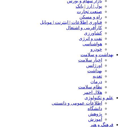
بازار سهام و بورس
پول | ارز | بانک
صنعت تجارت
راه و مسکن
فناوری اطلاعات | اینترنت | موبایل
کارآفرینی و اشتغال
کشاورزی
نفت و انرژی
هواشناسی
خودرو
بهداشت و سلامت
اخبار سلامت
اورژانس
بهداشت
تغدیه
درمان
نظام سلامت
هلال احمر
علم و تکنولوژی
اطلاعات عمومی و دانستنی
دانشگاه
پژوهش
آموزش
فرهنگ و هنر