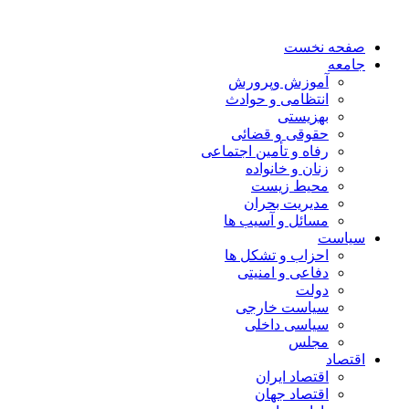
صفحه نخست
جامعه
آموزش وپرورش
انتظامی و حوادث
بهزیستی
حقوقی و قضائی
رفاه و تأمین اجتماعی
زنان و خانواده
محیط زیست
مدیریت بحران
مسائل و آسیب ها
سیاست
احزاب و تشکل ها
دفاعی و امنیتی
دولت
سیاست خارجی
سیاسی داخلی
مجلس
اقتصاد
اقتصاد ایران
اقتصاد جهان