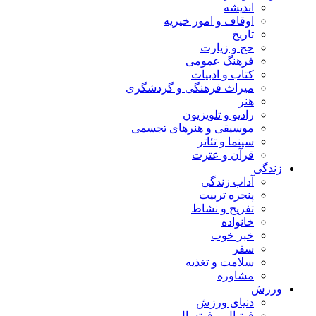
اندیشه
اوقاف و امور خیریه
تاریخ
حج و زیارت
فرهنگ عمومی
کتاب و ادبیات
میراث فرهنگی و گردشگری
هنر
رادیو و تلویزیون
موسیقی و هنرهای تجسمی
سینما و تئاتر
قرآن و عترت
زندگی
آداب زندگی
پنجره تربیت
تفریح و نشاط
خانواده
خبر خوب
سفر
سلامت و تغذیه
مشاوره
ورزش
دنیای ورزش
فوتبال و فوتسال