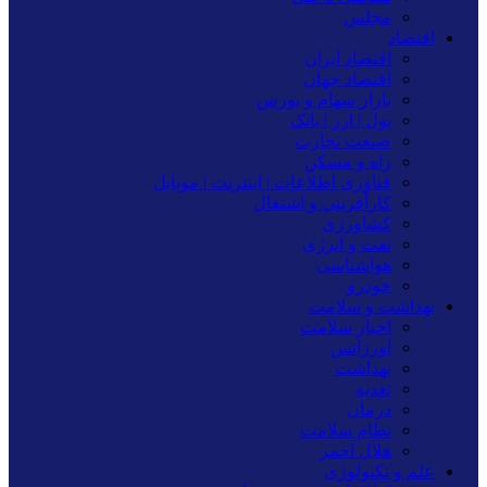
مجلس
اقتصاد
اقتصاد ایران
اقتصاد جهان
بازار سهام و بورس
پول | ارز | بانک
صنعت تجارت
راه و مسکن
فناوری اطلاعات | اینترنت | موبایل
کارآفرینی و اشتغال
کشاورزی
نفت و انرژی
هواشناسی
خودرو
بهداشت و سلامت
اخبار سلامت
اورژانس
بهداشت
تغدیه
درمان
نظام سلامت
هلال احمر
علم و تکنولوژی