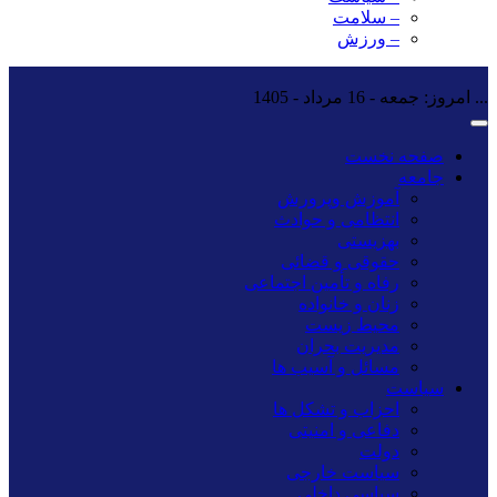
– سلامت
– ورزش
...
امروز: جمعه - 16 مرداد - 1405
صفحه نخست
جامعه
آموزش وپرورش
انتظامی و حوادث
بهزیستی
حقوقی و قضائی
رفاه و تأمین اجتماعی
زنان و خانواده
محیط زیست
مدیریت بحران
مسائل و آسیب ها
سیاست
احزاب و تشکل ها
دفاعی و امنیتی
دولت
سیاست خارجی
سیاسی داخلی