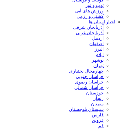
توپ و تور
ورزش های آبی
کشتی و رزمی
اخبار استان ها
آذربایجان شرقی
آذربایجان غربی
اردبیل
اصفهان
البرز
ایلام
بوشهر
تهران
چهارمحال بختیاری
خراسان جنوبی
خراسان رضوی
خراسان شمالی
خوزستان
زنجان
سمنان
سیستان بلوچستان
فارس
قزوین
قم