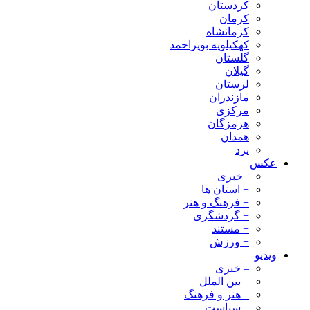
کردستان
کرمان
کرمانشاه
کهکیلویه بویراحمد
گلستان
گیلان
لرستان
مازندران
مرکزی
هرمزگان
همدان
یزد
عکس
+خبری
+ استان ها
+ فرهنگ و هنر
+ گردشگری
+ مستند
+ ورزش
ویدیو
– خبری
_ بین الملل
_ هنر و فرهنگ
– سیاست