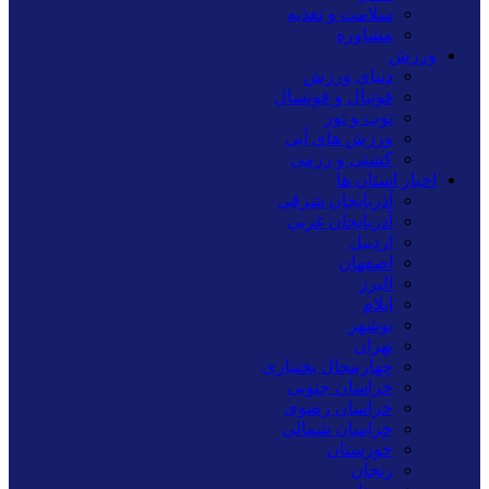
سلامت و تغذیه
مشاوره
ورزش
دنیای ورزش
فوتبال و فوتسال
توپ و تور
ورزش های آبی
کشتی و رزمی
اخبار استان ها
آذربایجان شرقی
آذربایجان غربی
اردبیل
اصفهان
البرز
ایلام
بوشهر
تهران
چهارمحال بختیاری
خراسان جنوبی
خراسان رضوی
خراسان شمالی
خوزستان
زنجان