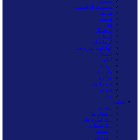
سمنان
سیستان بلوچستان
فارس
قزوین
قم
کردستان
کرمان
کرمانشاه
کهکیلویه بویراحمد
گلستان
گیلان
لرستان
مازندران
مرکزی
هرمزگان
همدان
یزد
عکس
+خبری
+ استان ها
+ فرهنگ و هنر
+ گردشگری
+ مستند
+ ورزش