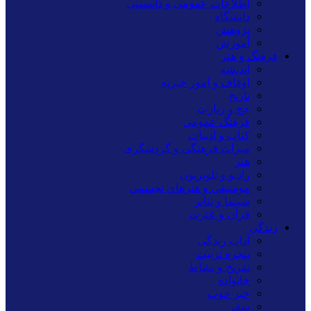
اطلاعات عمومی و دانستنی
دانشگاه
پژوهش
آموزش
فرهنگ و هنر
اندیشه
اوقاف و امور خیریه
تاریخ
حج و زیارت
فرهنگ عمومی
کتاب و ادبیات
میراث فرهنگی و گردشگری
هنر
رادیو و تلویزیون
موسیقی و هنرهای تجسمی
سینما و تئاتر
قرآن و عترت
زندگی
آداب زندگی
پنجره تربیت
تفریح و نشاط
خانواده
خبر خوب
سفر