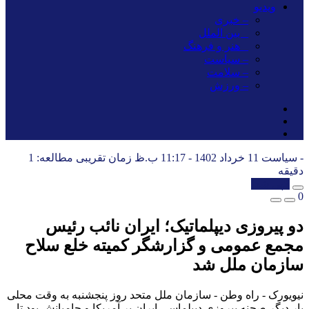
ویدیو
– خبری
_ بین الملل
_ هنر و فرهنگ
– سیاست
– سلامت
– ورزش
- سیاست
11 خرداد 1402 - 11:17 ب.ظ
زمان تقریبی مطالعه: 1
دقیقه
کپی شد!
0
دو پیروزی دیپلماتیک؛ ایران نائب رئیس
مجمع عمومی و گزارشگر کمیته خلع سلاح
سازمان ملل شد
نیویورک - راه وطن - سازمان ملل متحد روز پنجشنبه به وقت محلی
بار دیگر صحنه پیروزی دیپلماسی ایران بر آمریکا و حامیانش بود تا