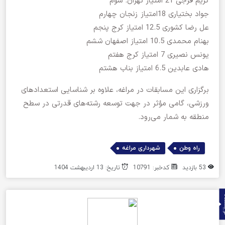
کریم فرجی 21 امتیاز تهران. سوم
جواد بختیاری 18امتیاز زنجان چهارم
عل رضا کشوری 12.5 امتیاز کرج پنجم
بهنام محمدی 10.5 امتیاز اصفهان ششم
یونس نصیری 7 امتیاز کرج هفتم
هادی عابدین 6.5 امتیاز بناب هشتم
برگزاری این مسابقات در مراغه، علاوه بر شناسایی استعدادهای
ورزشی، گامی مؤثر در جهت توسعه رشته‌های قدرتی در سطح
منطقه به شمار می‌رود.
,
راه وطن
شهرداری مراغه
53 بازدید
کدخبر: 10791
تاریخ: 13 اردیبهشت 1404
ده