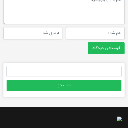
جستجو
برای: