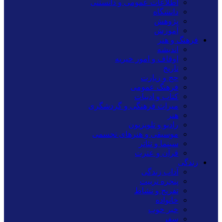
اطلاعات عمومی و دانستنی
دانشگاه
پژوهش
آموزش
فرهنگ و هنر
اندیشه
اوقاف و امور خیریه
تاریخ
حج و زیارت
فرهنگ عمومی
کتاب و ادبیات
میراث فرهنگی و گردشگری
هنر
رادیو و تلویزیون
موسیقی و هنرهای تجسمی
سینما و تئاتر
قرآن و عترت
زندگی
آداب زندگی
پنجره تربیت
تفریح و نشاط
خانواده
خبر خوب
سفر