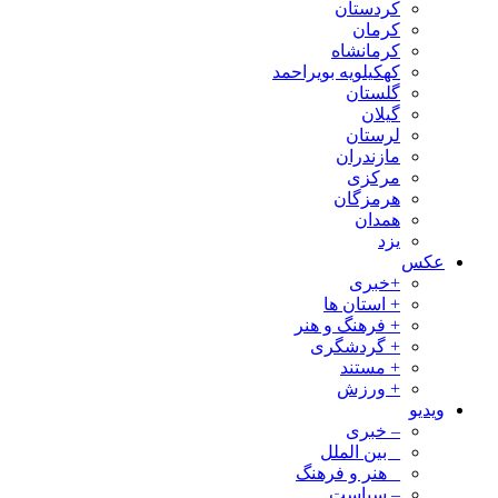
کردستان
کرمان
کرمانشاه
کهکیلویه بویراحمد
گلستان
گیلان
لرستان
مازندران
مرکزی
هرمزگان
همدان
یزد
عکس
+خبری
+ استان ها
+ فرهنگ و هنر
+ گردشگری
+ مستند
+ ورزش
ویدیو
– خبری
_ بین الملل
_ هنر و فرهنگ
– سیاست