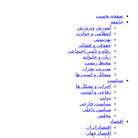
صفحه نخست
جامعه
آموزش وپرورش
انتظامی و حوادث
بهزیستی
حقوقی و قضائی
رفاه و تأمین اجتماعی
زنان و خانواده
محیط زیست
مدیریت بحران
مسائل و آسیب ها
سیاست
احزاب و تشکل ها
دفاعی و امنیتی
دولت
سیاست خارجی
سیاسی داخلی
مجلس
اقتصاد
اقتصاد ایران
اقتصاد جهان