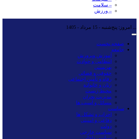
– سلامت
– ورزش
...
امروز: پنج‌شنبه - 15 مرداد - 1405
صفحه نخست
جامعه
آموزش وپرورش
انتظامی و حوادث
بهزیستی
حقوقی و قضائی
رفاه و تأمین اجتماعی
زنان و خانواده
محیط زیست
مدیریت بحران
مسائل و آسیب ها
سیاست
احزاب و تشکل ها
دفاعی و امنیتی
دولت
سیاست خارجی
سیاسی داخلی