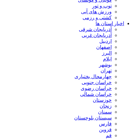
توپ و تور
ورزش های آبی
کشتی و رزمی
اخبار استان ها
آذربایجان شرقی
آذربایجان غربی
اردبیل
اصفهان
البرز
ایلام
بوشهر
تهران
چهارمحال بختیاری
خراسان جنوبی
خراسان رضوی
خراسان شمالی
خوزستان
زنجان
سمنان
سیستان بلوچستان
فارس
قزوین
قم