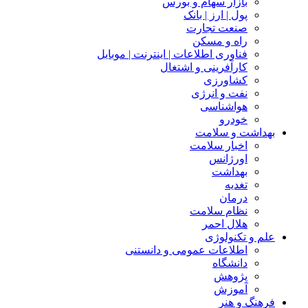
بازار سهام و بورس
پول | ارز | بانک
صنعت تجارت
راه و مسکن
فناوری اطلاعات | اینترنت | موبایل
کارآفرینی و اشتغال
کشاورزی
نفت و انرژی
هواشناسی
خودرو
بهداشت و سلامت
اخبار سلامت
اورژانس
بهداشت
تغدیه
درمان
نظام سلامت
هلال احمر
علم و تکنولوژی
اطلاعات عمومی و دانستنی
دانشگاه
پژوهش
آموزش
فرهنگ و هنر