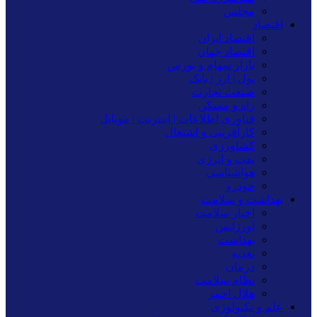
مجلس
اقتصاد
اقتصاد ایران
اقتصاد جهان
بازار سهام و بورس
پول | ارز | بانک
صنعت تجارت
راه و مسکن
فناوری اطلاعات | اینترنت | موبایل
کارآفرینی و اشتغال
کشاورزی
نفت و انرژی
هواشناسی
خودرو
بهداشت و سلامت
اخبار سلامت
اورژانس
بهداشت
تغدیه
درمان
نظام سلامت
هلال احمر
علم و تکنولوژی