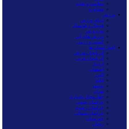
سلامت و تغذیه
مشاوره
ورزش
دنیای ورزش
فوتبال و فوتسال
توپ و تور
ورزش های آبی
کشتی و رزمی
اخبار استان ها
آذربایجان شرقی
آذربایجان غربی
اردبیل
اصفهان
البرز
ایلام
بوشهر
تهران
چهارمحال بختیاری
خراسان جنوبی
خراسان رضوی
خراسان شمالی
خوزستان
زنجان