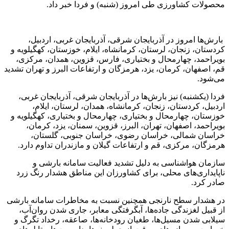
محصولات کشاورزی طی امروز (شنبه) و فردا خبر داد.
بارش‌ها امروز در آذربایجان شرقی، آذربایجان غربی، اردبیل،
کردستان، زنجان، لرستان، کرمانشاه، ایلام، خوزستان، کهگیلویه و
بویراحمد، چهارمحال و بختیاری، فارس، قزوین، همدان، مرکزی،
قم، اصفهان، کرمان، یزد، هرمزگان و ارتفاعات البرز و تهران تشدید
می‌شود.
فردا (یکشنبه) نیز بارش‌ها در آذربایجان شرقی، آذربایجان غربی،
اردبیل، کردستان، زنجان، کرمانشاه، همدان، لرستان، ایلام،
خوزستان، چهارمحال و بختیاری، چهارمحال و بختیاری، کهگیلویه و
بویراحمد، اصفهان، تهران، البرز، قزوین، سمنان، یزد، کرمان،
خراسان شمالی، خراسان رضوی، خراسان جنوبی، گلستان،
هرمزگان، مرکزی، قم و ارتفاعات گیلان و مازندران تداوم دارد.
سازمان هواشناسی به دلیل تشدید فعالیت سامانه بارشی و
ناپایداری‌های محلی، برای کشاورزان این مناطق هشدار رنگ زرد
صادر کرد.
در هشدار سطح نارنجی همچنین نسبت به مخاطرات سامانه بارشی
از قبیل لغزندگی جاده‌ها، آبگرفتگی معابر، جاری شدن روان‌آب،
سیلابی شدن مسیل‌ها، طغیان رودخانه‌ها، صاعقه، رخداد تگرگ و