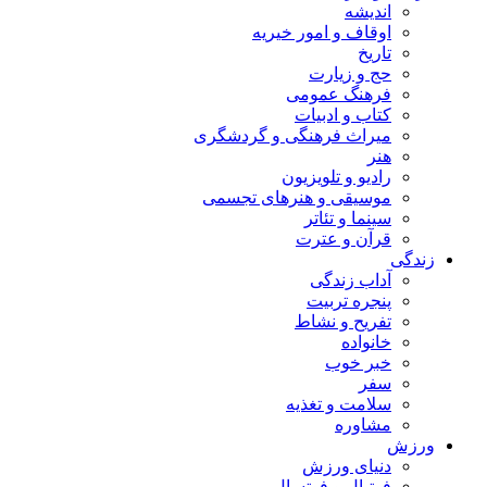
اندیشه
اوقاف و امور خیریه
تاریخ
حج و زیارت
فرهنگ عمومی
کتاب و ادبیات
میراث فرهنگی و گردشگری
هنر
رادیو و تلویزیون
موسیقی و هنرهای تجسمی
سینما و تئاتر
قرآن و عترت
زندگی
آداب زندگی
پنجره تربیت
تفریح و نشاط
خانواده
خبر خوب
سفر
سلامت و تغذیه
مشاوره
ورزش
دنیای ورزش
فوتبال و فوتسال