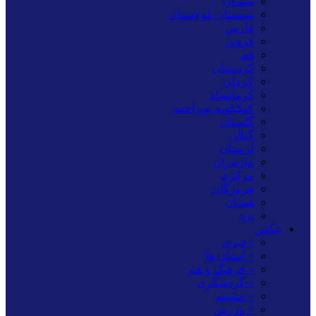
سمنان
سیستان بلوچستان
فارس
قزوین
قم
کردستان
کرمان
کرمانشاه
کهکیلویه بویراحمد
گلستان
گیلان
لرستان
مازندران
مرکزی
هرمزگان
همدان
یزد
عکس
+خبری
+ استان ها
+ فرهنگ و هنر
+ گردشگری
+ مستند
+ ورزش