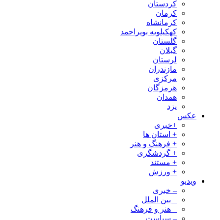
کردستان
کرمان
کرمانشاه
کهکیلویه بویراحمد
گلستان
گیلان
لرستان
مازندران
مرکزی
هرمزگان
همدان
یزد
عکس
+خبری
+ استان ها
+ فرهنگ و هنر
+ گردشگری
+ مستند
+ ورزش
ویدیو
– خبری
_ بین الملل
_ هنر و فرهنگ
– سیاست