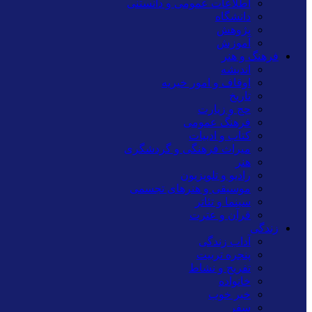
اطلاعات عمومی و دانستنی
دانشگاه
پژوهش
آموزش
فرهنگ و هنر
اندیشه
اوقاف و امور خیریه
تاریخ
حج و زیارت
فرهنگ عمومی
کتاب و ادبیات
میراث فرهنگی و گردشگری
هنر
رادیو و تلویزیون
موسیقی و هنرهای تجسمی
سینما و تئاتر
قرآن و عترت
زندگی
آداب زندگی
پنجره تربیت
تفریح و نشاط
خانواده
خبر خوب
سفر