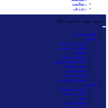
– سلامت
– ورزش
...
امروز: جمعه - 16 مرداد - 1405
صفحه نخست
جامعه
آموزش وپرورش
انتظامی و حوادث
بهزیستی
حقوقی و قضائی
رفاه و تأمین اجتماعی
زنان و خانواده
محیط زیست
مدیریت بحران
مسائل و آسیب ها
سیاست
احزاب و تشکل ها
دفاعی و امنیتی
دولت
سیاست خارجی
سیاسی داخلی