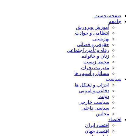
صفحه نخست
جامعه
آموزش وپرورش
انتظامی و حوادث
بهزیستی
حقوقی و قضائی
رفاه و تأمین اجتماعی
زنان و خانواده
محیط زیست
مدیریت بحران
مسائل و آسیب ها
سیاست
احزاب و تشکل ها
دفاعی و امنیتی
دولت
سیاست خارجی
سیاسی داخلی
مجلس
اقتصاد
اقتصاد ایران
اقتصاد جهان