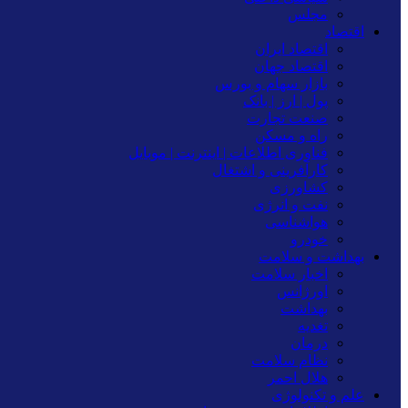
مجلس
اقتصاد
اقتصاد ایران
اقتصاد جهان
بازار سهام و بورس
پول | ارز | بانک
صنعت تجارت
راه و مسکن
فناوری اطلاعات | اینترنت | موبایل
کارآفرینی و اشتغال
کشاورزی
نفت و انرژی
هواشناسی
خودرو
بهداشت و سلامت
اخبار سلامت
اورژانس
بهداشت
تغدیه
درمان
نظام سلامت
هلال احمر
علم و تکنولوژی