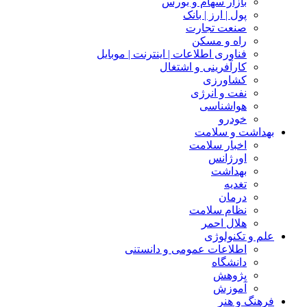
بازار سهام و بورس
پول | ارز | بانک
صنعت تجارت
راه و مسکن
فناوری اطلاعات | اینترنت | موبایل
کارآفرینی و اشتغال
کشاورزی
نفت و انرژی
هواشناسی
خودرو
بهداشت و سلامت
اخبار سلامت
اورژانس
بهداشت
تغدیه
درمان
نظام سلامت
هلال احمر
علم و تکنولوژی
اطلاعات عمومی و دانستنی
دانشگاه
پژوهش
آموزش
فرهنگ و هنر