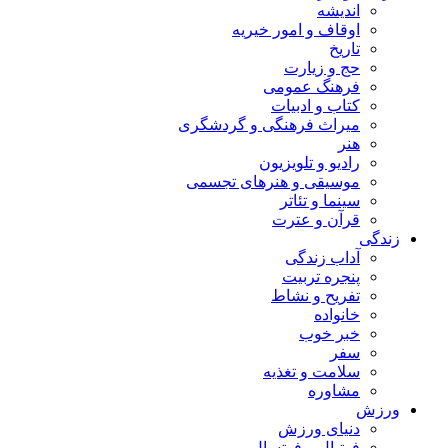
اندیشه
اوقاف و امور خیریه
تاریخ
حج و زیارت
فرهنگ عمومی
کتاب و ادبیات
میراث فرهنگی و گردشگری
هنر
رادیو و تلویزیون
موسیقی و هنرهای تجسمی
سینما و تئاتر
قرآن و عترت
زندگی
آداب زندگی
پنجره تربیت
تفریح و نشاط
خانواده
خبر خوب
سفر
سلامت و تغذیه
مشاوره
ورزش
دنیای ورزش
فوتبال و فوتسال