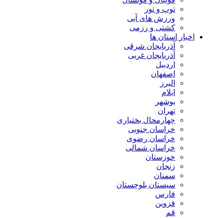
توپ و تور
ورزش های آبی
کشتی و رزمی
اخبار استان ها
آذربایجان شرقی
آذربایجان غربی
اردبیل
اصفهان
البرز
ایلام
بوشهر
تهران
چهارمحال بختیاری
خراسان جنوبی
خراسان رضوی
خراسان شمالی
خوزستان
زنجان
سمنان
سیستان بلوچستان
فارس
قزوین
قم