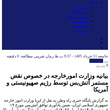
ویدیو
– خبری
_ بین الملل
_ هنر و فرهنگ
– سیاست
– سلامت
– ورزش
جامعه
11 خرداد 1405 - 9:37 ب.ظ
زمان تقریبی مطالعه: 0 دقیقه
کپی شد!
0
بیانیه وزارت امورخارجه در خصوص نقض
مستمر آتش‌بس توسط رژیم صهیونیستی و
آمریکا
به گزارش پایگاه خبری راه وطن به نقل از ایرنا وزارت امور خارجه
جمهوری اسلامی ایران، ضمن یادآوری توافق آتش‌بس مورخ ۱۹
فروردین ۱۴۰۵ (۸ آوریل ۲۰۲۶) که به‌موجب آن جنگ تحمیلی آمریکا