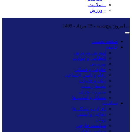
– سلامت
– ورزش
...
امروز: پنج‌شنبه - 15 مرداد - 1405
صفحه نخست
جامعه
آموزش وپرورش
انتظامی و حوادث
بهزیستی
حقوقی و قضائی
رفاه و تأمین اجتماعی
زنان و خانواده
محیط زیست
مدیریت بحران
مسائل و آسیب ها
سیاست
احزاب و تشکل ها
دفاعی و امنیتی
دولت
سیاست خارجی
سیاسی داخلی