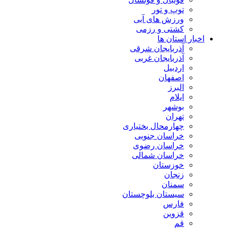
توپ و تور
ورزش های آبی
کشتی و رزمی
اخبار استان ها
آذربایجان شرقی
آذربایجان غربی
اردبیل
اصفهان
البرز
ایلام
بوشهر
تهران
چهارمحال بختیاری
خراسان جنوبی
خراسان رضوی
خراسان شمالی
خوزستان
زنجان
سمنان
سیستان بلوچستان
فارس
قزوین
قم