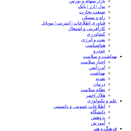
بازار سهام و بورس
پول | ارز | بانک
صنعت تجارت
راه و مسکن
فناوری اطلاعات | اینترنت | موبایل
کارآفرینی و اشتغال
کشاورزی
نفت و انرژی
هواشناسی
خودرو
بهداشت و سلامت
اخبار سلامت
اورژانس
بهداشت
تغدیه
درمان
نظام سلامت
هلال احمر
علم و تکنولوژی
اطلاعات عمومی و دانستنی
دانشگاه
پژوهش
آموزش
فرهنگ و هنر