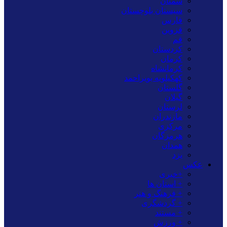
سمنان
سیستان بلوچستان
فارس
قزوین
قم
کردستان
کرمان
کرمانشاه
کهکیلویه بویراحمد
گلستان
گیلان
لرستان
مازندران
مرکزی
هرمزگان
همدان
یزد
عکس
+خبری
+ استان ها
+ فرهنگ و هنر
+ گردشگری
+ مستند
+ ورزش