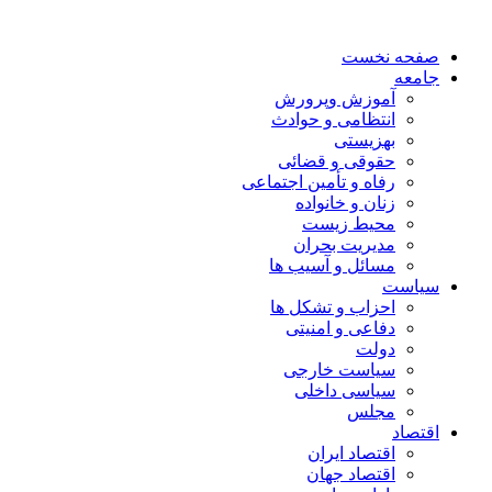
صفحه نخست
جامعه
آموزش وپرورش
انتظامی و حوادث
بهزیستی
حقوقی و قضائی
رفاه و تأمین اجتماعی
زنان و خانواده
محیط زیست
مدیریت بحران
مسائل و آسیب ها
سیاست
احزاب و تشکل ها
دفاعی و امنیتی
دولت
سیاست خارجی
سیاسی داخلی
مجلس
اقتصاد
اقتصاد ایران
اقتصاد جهان