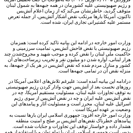
و رژیم صهیونیستی علیه کشورمان در همه جبهه‌ها به شمول لبنان
متوقف گردید، خاطرنشان می‌کند که از زمان اعلام آتش‌بس
تاکنون، آمریکا بارها مرتکب نقض آشکار آتش‌بس، از جمله تعرض
مستمر علیه کشتیرانی تجاری ایران، شده است.
وزارت امور خارجه در ادامه این بیانیه تاکید کرده است: همزمان
رژیم صهیونیستی با نقض فاحش آتش‌بس، تمامیت سرزمینی و
حاکمیت ملی لبنان را نقض کرده و موجب شهید و مجروح‌شدن چند
هزار لبنانی، آواره شدن دو میلیون نفر و تخریب زیرساخت‌های آن
کشور و منازل مردم شده که نقض آتش‌بس در هر یک از جبهه‌ها، به
منزله نقض آن در تمامی جبهه‌ها است.
درادامه این بیانیه آمده است: علیرغم تلاش‌های اعلامی آمریکا در
روزهای نخست بعد از آتش‌بس جهت وادار کردن رژیم صهیونیستی
به توقف تجاوزات علیه لبنان، مسئولیت مستقیم آمریکا، چه در
نقض آتش‌بس علیه ایران و چه در نقض آتش‌بس از سوی رژیم
اسرائیل علیه لبنان، محرز است و مسئولیت آثار و پیامدهای این
وضعیت بر عهده آمریکا است .
وزارت امور خارجه افزود: جمهوری اسلامی ایران بارها نسبت به
پیامدهای خطرناک نقض‌های آتش‌بس بر صلح و امنیت منطقه
هشدار داده و خواستار توقف این تجاوزات و جنایات شده است‌.
بدیهی است جمهوری اسلامی ایران با تمام توان و با استفاده از همه