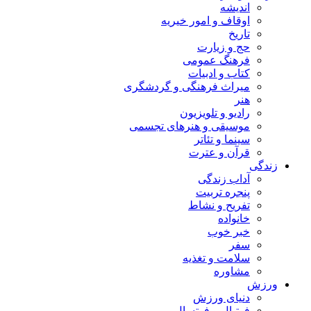
اندیشه
اوقاف و امور خیریه
تاریخ
حج و زیارت
فرهنگ عمومی
کتاب و ادبیات
میراث فرهنگی و گردشگری
هنر
رادیو و تلویزیون
موسیقی و هنرهای تجسمی
سینما و تئاتر
قرآن و عترت
زندگی
آداب زندگی
پنجره تربیت
تفریح و نشاط
خانواده
خبر خوب
سفر
سلامت و تغذیه
مشاوره
ورزش
دنیای ورزش
فوتبال و فوتسال