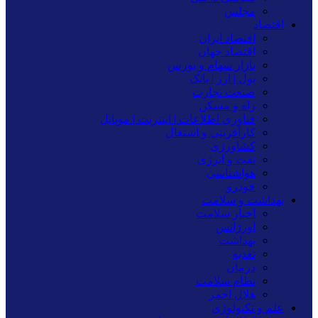
مجلس
اقتصاد
اقتصاد ایران
اقتصاد جهان
بازار سهام و بورس
پول | ارز | بانک
صنعت تجارت
راه و مسکن
فناوری اطلاعات | اینترنت | موبایل
کارآفرینی و اشتغال
کشاورزی
نفت و انرژی
هواشناسی
خودرو
بهداشت و سلامت
اخبار سلامت
اورژانس
بهداشت
تغدیه
درمان
نظام سلامت
هلال احمر
علم و تکنولوژی