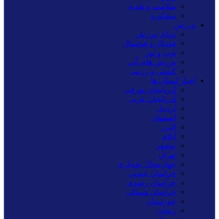
سلامت و تغذیه
مشاوره
ورزش
دنیای ورزش
فوتبال و فوتسال
توپ و تور
ورزش های آبی
کشتی و رزمی
اخبار استان ها
آذربایجان شرقی
آذربایجان غربی
اردبیل
اصفهان
البرز
ایلام
بوشهر
تهران
چهارمحال بختیاری
خراسان جنوبی
خراسان رضوی
خراسان شمالی
خوزستان
زنجان