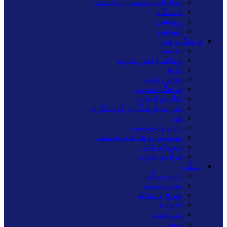
اطلاعات عمومی و دانستنی
دانشگاه
پژوهش
آموزش
فرهنگ و هنر
اندیشه
اوقاف و امور خیریه
تاریخ
حج و زیارت
فرهنگ عمومی
کتاب و ادبیات
میراث فرهنگی و گردشگری
هنر
رادیو و تلویزیون
موسیقی و هنرهای تجسمی
سینما و تئاتر
قرآن و عترت
زندگی
آداب زندگی
پنجره تربیت
تفریح و نشاط
خانواده
خبر خوب
سفر