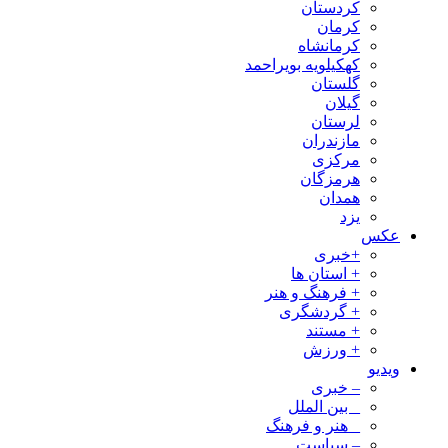
کردستان
کرمان
کرمانشاه
کهکیلویه بویراحمد
گلستان
گیلان
لرستان
مازندران
مرکزی
هرمزگان
همدان
یزد
عکس
+خبری
+ استان ها
+ فرهنگ و هنر
+ گردشگری
+ مستند
+ ورزش
ویدیو
– خبری
_ بین الملل
_ هنر و فرهنگ
– سیاست