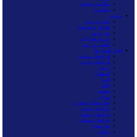
سلامت و تغذیه
مشاوره
ورزش
دنیای ورزش
فوتبال و فوتسال
توپ و تور
ورزش های آبی
کشتی و رزمی
اخبار استان ها
آذربایجان شرقی
آذربایجان غربی
اردبیل
اصفهان
البرز
ایلام
بوشهر
تهران
چهارمحال بختیاری
خراسان جنوبی
خراسان رضوی
خراسان شمالی
خوزستان
زنجان