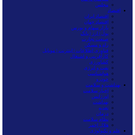
مجلس
اقتصاد
اقتصاد ایران
اقتصاد جهان
بازار سهام و بورس
پول | ارز | بانک
صنعت تجارت
راه و مسکن
فناوری اطلاعات | اینترنت | موبایل
کارآفرینی و اشتغال
کشاورزی
نفت و انرژی
هواشناسی
خودرو
بهداشت و سلامت
اخبار سلامت
اورژانس
بهداشت
تغدیه
درمان
نظام سلامت
هلال احمر
علم و تکنولوژی