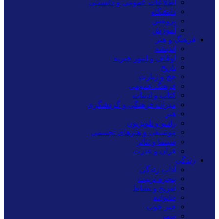
اطلاعات عمومی و دانستنی
دانشگاه
پژوهش
آموزش
فرهنگ و هنر
اندیشه
اوقاف و امور خیریه
تاریخ
حج و زیارت
فرهنگ عمومی
کتاب و ادبیات
میراث فرهنگی و گردشگری
هنر
رادیو و تلویزیون
موسیقی و هنرهای تجسمی
سینما و تئاتر
قرآن و عترت
زندگی
آداب زندگی
پنجره تربیت
تفریح و نشاط
خانواده
خبر خوب
سفر