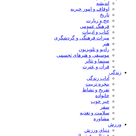
اندیشه
اوقاف و امور خیریه
تاریخ
حج و زیارت
فرهنگ عمومی
کتاب و ادبیات
میراث فرهنگی و گردشگری
هنر
رادیو و تلویزیون
موسیقی و هنرهای تجسمی
سینما و تئاتر
قرآن و عترت
زندگی
آداب زندگی
پنجره تربیت
تفریح و نشاط
خانواده
خبر خوب
سفر
سلامت و تغذیه
مشاوره
ورزش
دنیای ورزش
فوتبال و فوتسال