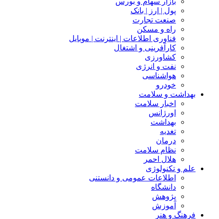
بازار سهام و بورس
پول | ارز | بانک
صنعت تجارت
راه و مسکن
فناوری اطلاعات | اینترنت | موبایل
کارآفرینی و اشتغال
کشاورزی
نفت و انرژی
هواشناسی
خودرو
بهداشت و سلامت
اخبار سلامت
اورژانس
بهداشت
تغدیه
درمان
نظام سلامت
هلال احمر
علم و تکنولوژی
اطلاعات عمومی و دانستنی
دانشگاه
پژوهش
آموزش
فرهنگ و هنر