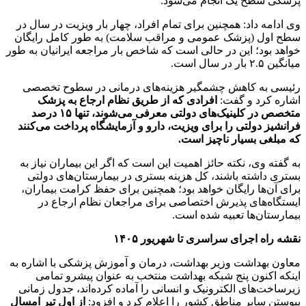
پزشکی سطح یک انجام می‌شود.
وی ادامه داد: همچنین برای تمام افراد، چهار بار ویزیت در سال در
سطح اول (پزشک عمومی و مراقب سلامت) به طور کامل رایگان
خواهد بود؛ این در حالی است که شاخص بار مراجعه ایرانیان به طور
میانگین ۲.۵ بار در سال است.
رئیسی به کاهش چشمگیر هزینه‌های درمانی در سطوح تخصصی
اشاره کرد و گفت:
افرادی که از طریق نظام ارجاع به پزشک
متخصص در کلینیک‌های دولتی معرفی می‌شوند، تنها ۱۵ درصد
فرانشیز دولتی را برای ویزیت، دارو و آزمایشگاه پرداخت می‌کنند
که مبلغی بسیار ناچیز است.
به گفته وی، نکته حائز اهمیت این است که اگر این بیماران نیاز به
بستری داشته باشند، کل هزینه بستری در بیمارستان‌های دولتی
برای آن‌ها رایگان خواهد بود؛ همچنین برای حفظ کرامت بیماران،
ایستگاه‌های پذیرش اختصاصی برای مراجعان نظام ارجاع در
بیمارستان‌ها تعبیه شده است.
نقشه راه اجرای سراسری تا شهریور ۱۴۰۵
معاون بهداشت وزیر بهداشت، درمان و آموزش پزشکی با اشاره به
اینکه اکنون پنج شبکه بهداشت منتخب به عنوان پیشرو تمامی
زیرساخت‌های الکترونیک و انسانی را آماده کرده‌اند، جدول زمانی
پیوستن سایر مناطق کشور را اعلام کرد و افزود:
از اول تیر امسال