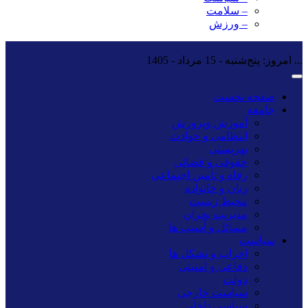
– سلامت
– ورزش
...
امروز: پنج‌شنبه - 15 مرداد - 1405
صفحه نخست
جامعه
آموزش وپرورش
انتظامی و حوادث
بهزیستی
حقوقی و قضائی
رفاه و تأمین اجتماعی
زنان و خانواده
محیط زیست
مدیریت بحران
مسائل و آسیب ها
سیاست
احزاب و تشکل ها
دفاعی و امنیتی
دولت
سیاست خارجی
سیاسی داخلی