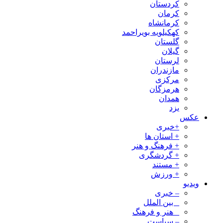
کردستان
کرمان
کرمانشاه
کهکیلویه بویراحمد
گلستان
گیلان
لرستان
مازندران
مرکزی
هرمزگان
همدان
یزد
عکس
+خبری
+ استان ها
+ فرهنگ و هنر
+ گردشگری
+ مستند
+ ورزش
ویدیو
– خبری
_ بین الملل
_ هنر و فرهنگ
– سیاست