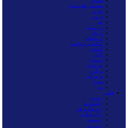
سمنان
سیستان بلوچستان
فارس
قزوین
قم
کردستان
کرمان
کرمانشاه
کهکیلویه بویراحمد
گلستان
گیلان
لرستان
مازندران
مرکزی
هرمزگان
همدان
یزد
عکس
+خبری
+ استان ها
+ فرهنگ و هنر
+ گردشگری
+ مستند
+ ورزش