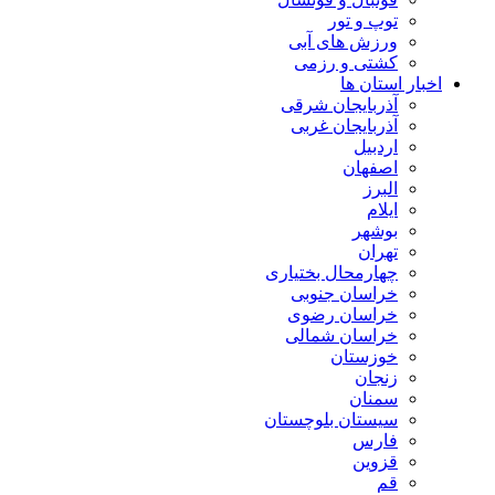
توپ و تور
ورزش های آبی
کشتی و رزمی
اخبار استان ها
آذربایجان شرقی
آذربایجان غربی
اردبیل
اصفهان
البرز
ایلام
بوشهر
تهران
چهارمحال بختیاری
خراسان جنوبی
خراسان رضوی
خراسان شمالی
خوزستان
زنجان
سمنان
سیستان بلوچستان
فارس
قزوین
قم