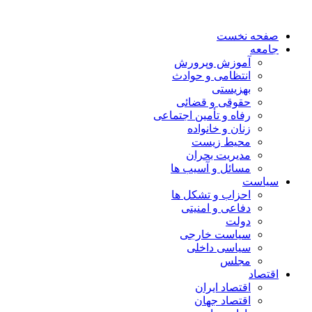
صفحه نخست
جامعه
آموزش وپرورش
انتظامی و حوادث
بهزیستی
حقوقی و قضائی
رفاه و تأمین اجتماعی
زنان و خانواده
محیط زیست
مدیریت بحران
مسائل و آسیب ها
سیاست
احزاب و تشکل ها
دفاعی و امنیتی
دولت
سیاست خارجی
سیاسی داخلی
مجلس
اقتصاد
اقتصاد ایران
اقتصاد جهان