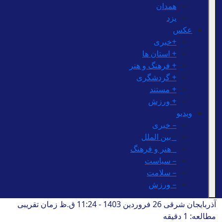
همدان
یزد
عکس
+خبری
+ استان ها
+ فرهنگ و هنر
+ گردشگری
+ مستند
+ ورزش
ویدیو
– خبری
_ بین الملل
_ هنر و فرهنگ
– سیاست
– سلامت
– ورزش
آذربایجان شرقی
26 فروردین 1403 - 11:24 ق.ظ
زمان تقریبی
مطالعه: 1 دقیقه