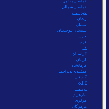
خراسان رضوی
خراسان شمالی
خوزستان
زنجان
سمنان
سیستان بلوچستان
فارس
قزوین
قم
کردستان
کرمان
کرمانشاه
کهکیلویه بویراحمد
گلستان
گیلان
لرستان
مازندران
مرکزی
هرمزگان