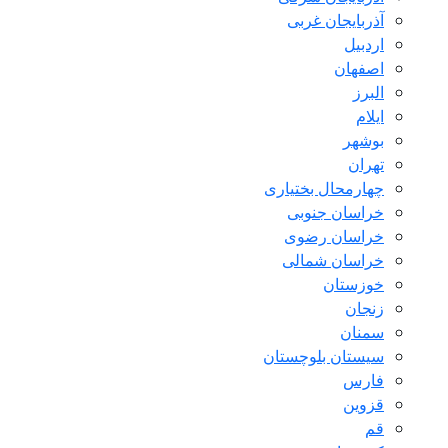
آذربایجان غربی
اردبیل
اصفهان
البرز
ایلام
بوشهر
تهران
چهارمحال بختیاری
خراسان جنوبی
خراسان رضوی
خراسان شمالی
خوزستان
زنجان
سمنان
سیستان بلوچستان
فارس
قزوین
قم