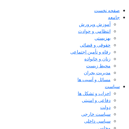
صفحه نخست
جامعه
آموزش وپرورش
انتظامی و حوادث
بهزیستی
حقوقی و قضائی
رفاه و تأمین اجتماعی
زنان و خانواده
محیط زیست
مدیریت بحران
مسائل و آسیب ها
سیاست
احزاب و تشکل ها
دفاعی و امنیتی
دولت
سیاست خارجی
سیاسی داخلی
مجلس