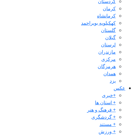
کردستان
کرمان
کرمانشاه
کهکیلویه بویراحمد
گلستان
گیلان
لرستان
مازندران
مرکزی
هرمزگان
همدان
یزد
عکس
+خبری
+ استان ها
+ فرهنگ و هنر
+ گردشگری
+ مستند
+ ورزش