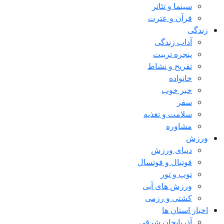
سینما و تئاتر
قرآن و عترت
زندگی
آداب زندگی
پنجره تربیت
تفریح و نشاط
خانواده
خبر خوب
سفر
سلامت و تغذیه
مشاوره
ورزش
دنیای ورزش
فوتبال و فوتسال
توپ و تور
ورزش های آبی
کشتی و رزمی
اخبار استان ها
آذربایجان شرقی