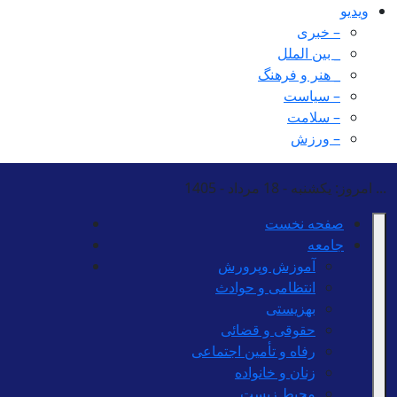
ویدیو
– خبری
_ بین الملل
_ هنر و فرهنگ
– سیاست
– سلامت
– ورزش
...
امروز: یکشنبه - 18 مرداد - 1405
صفحه نخست
جامعه
آموزش وپرورش
انتظامی و حوادث
بهزیستی
حقوقی و قضائی
رفاه و تأمین اجتماعی
زنان و خانواده
محیط زیست