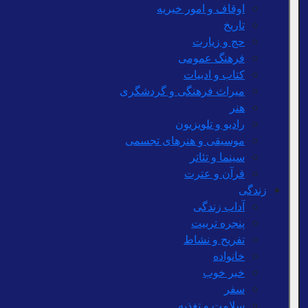
اوقاف و امور خیریه
تاریخ
حج و زیارت
فرهنگ عمومی
کتاب و ادبیات
میراث فرهنگی و گردشگری
هنر
رادیو و تلویزیون
موسیقی و هنرهای تجسمی
سینما و تئاتر
قرآن و عترت
زندگی
آداب زندگی
پنجره تربیت
تفریح و نشاط
خانواده
خبر خوب
سفر
سلامت و تغذیه