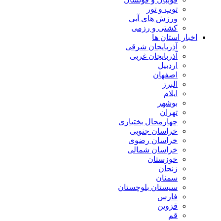
توپ و تور
ورزش های آبی
کشتی و رزمی
اخبار استان ها
آذربایجان شرقی
آذربایجان غربی
اردبیل
اصفهان
البرز
ایلام
بوشهر
تهران
چهارمحال بختیاری
خراسان جنوبی
خراسان رضوی
خراسان شمالی
خوزستان
زنجان
سمنان
سیستان بلوچستان
فارس
قزوین
قم