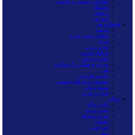
اطلاعات عمومی و دانستنی
دانشگاه
پژوهش
آموزش
فرهنگ و هنر
اندیشه
اوقاف و امور خیریه
تاریخ
حج و زیارت
فرهنگ عمومی
کتاب و ادبیات
میراث فرهنگی و گردشگری
هنر
رادیو و تلویزیون
موسیقی و هنرهای تجسمی
سینما و تئاتر
قرآن و عترت
زندگی
آداب زندگی
پنجره تربیت
تفریح و نشاط
خانواده
خبر خوب
سفر