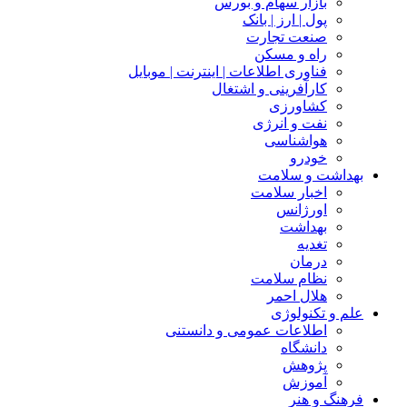
بازار سهام و بورس
پول | ارز | بانک
صنعت تجارت
راه و مسکن
فناوری اطلاعات | اینترنت | موبایل
کارآفرینی و اشتغال
کشاورزی
نفت و انرژی
هواشناسی
خودرو
بهداشت و سلامت
اخبار سلامت
اورژانس
بهداشت
تغدیه
درمان
نظام سلامت
هلال احمر
علم و تکنولوژی
اطلاعات عمومی و دانستنی
دانشگاه
پژوهش
آموزش
فرهنگ و هنر