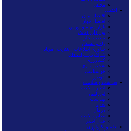
مجلس
اقتصاد
اقتصاد ایران
اقتصاد جهان
بازار سهام و بورس
پول | ارز | بانک
صنعت تجارت
راه و مسکن
فناوری اطلاعات | اینترنت | موبایل
کارآفرینی و اشتغال
کشاورزی
نفت و انرژی
هواشناسی
خودرو
بهداشت و سلامت
اخبار سلامت
اورژانس
بهداشت
تغدیه
درمان
نظام سلامت
هلال احمر
علم و تکنولوژی