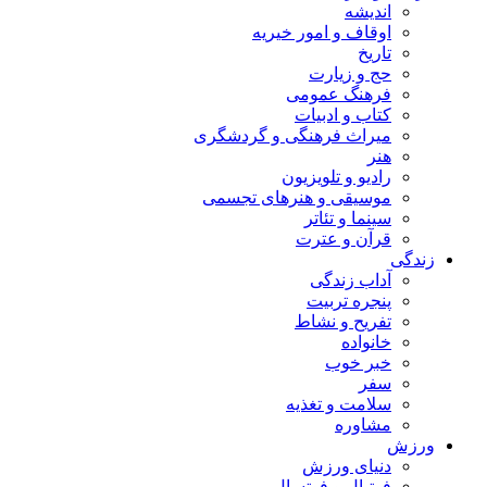
اندیشه
اوقاف و امور خیریه
تاریخ
حج و زیارت
فرهنگ عمومی
کتاب و ادبیات
میراث فرهنگی و گردشگری
هنر
رادیو و تلویزیون
موسیقی و هنرهای تجسمی
سینما و تئاتر
قرآن و عترت
زندگی
آداب زندگی
پنجره تربیت
تفریح و نشاط
خانواده
خبر خوب
سفر
سلامت و تغذیه
مشاوره
ورزش
دنیای ورزش
فوتبال و فوتسال