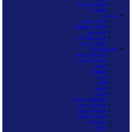
سلامت و تغذیه
مشاوره
ورزش
دنیای ورزش
فوتبال و فوتسال
توپ و تور
ورزش های آبی
کشتی و رزمی
اخبار استان ها
آذربایجان شرقی
آذربایجان غربی
اردبیل
اصفهان
البرز
ایلام
بوشهر
تهران
چهارمحال بختیاری
خراسان جنوبی
خراسان رضوی
خراسان شمالی
خوزستان
زنجان