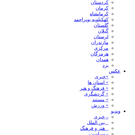
کردستان
کرمان
کرمانشاه
کهکیلویه بویراحمد
گلستان
گیلان
لرستان
مازندران
مرکزی
هرمزگان
همدان
یزد
عکس
+خبری
+ استان ها
+ فرهنگ و هنر
+ گردشگری
+ مستند
+ ورزش
ویدیو
– خبری
_ بین الملل
_ هنر و فرهنگ
– سیاست