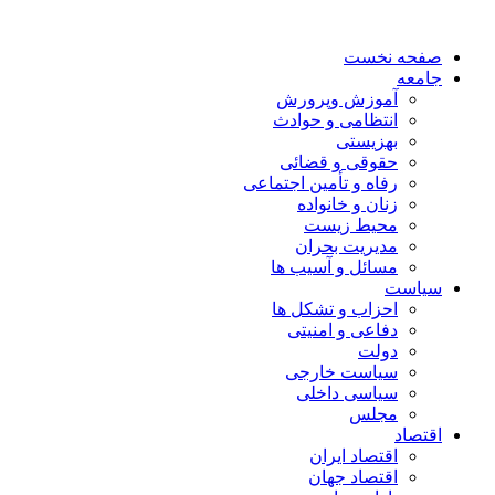
صفحه نخست
جامعه
آموزش وپرورش
انتظامی و حوادث
بهزیستی
حقوقی و قضائی
رفاه و تأمین اجتماعی
زنان و خانواده
محیط زیست
مدیریت بحران
مسائل و آسیب ها
سیاست
احزاب و تشکل ها
دفاعی و امنیتی
دولت
سیاست خارجی
سیاسی داخلی
مجلس
اقتصاد
اقتصاد ایران
اقتصاد جهان