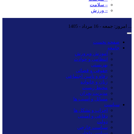
– سلامت
– ورزش
...
امروز: جمعه - 16 مرداد - 1405
صفحه نخست
جامعه
آموزش وپرورش
انتظامی و حوادث
بهزیستی
حقوقی و قضائی
رفاه و تأمین اجتماعی
زنان و خانواده
محیط زیست
مدیریت بحران
مسائل و آسیب ها
سیاست
احزاب و تشکل ها
دفاعی و امنیتی
دولت
سیاست خارجی
سیاسی داخلی