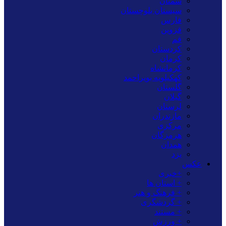
سمنان
سیستان بلوچستان
فارس
قزوین
قم
کردستان
کرمان
کرمانشاه
کهکیلویه بویراحمد
گلستان
گیلان
لرستان
مازندران
مرکزی
هرمزگان
همدان
یزد
عکس
+خبری
+ استان ها
+ فرهنگ و هنر
+ گردشگری
+ مستند
+ ورزش