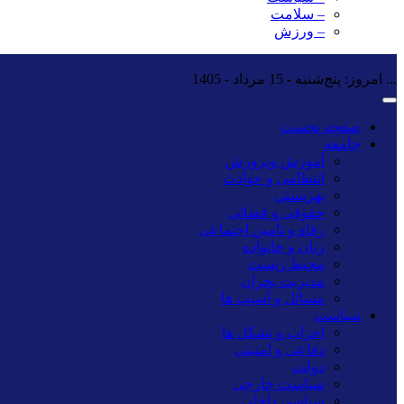
– سلامت
– ورزش
...
امروز: پنج‌شنبه - 15 مرداد - 1405
صفحه نخست
جامعه
آموزش وپرورش
انتظامی و حوادث
بهزیستی
حقوقی و قضائی
رفاه و تأمین اجتماعی
زنان و خانواده
محیط زیست
مدیریت بحران
مسائل و آسیب ها
سیاست
احزاب و تشکل ها
دفاعی و امنیتی
دولت
سیاست خارجی
سیاسی داخلی