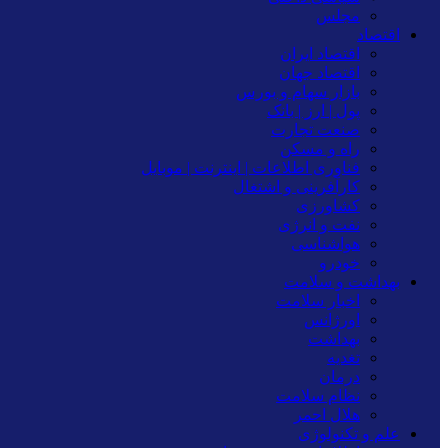
مجلس
اقتصاد
اقتصاد ایران
اقتصاد جهان
بازار سهام و بورس
پول | ارز | بانک
صنعت تجارت
راه و مسکن
فناوری اطلاعات | اینترنت | موبایل
کارآفرینی و اشتغال
کشاورزی
نفت و انرژی
هواشناسی
خودرو
بهداشت و سلامت
اخبار سلامت
اورژانس
بهداشت
تغدیه
درمان
نظام سلامت
هلال احمر
علم و تکنولوژی