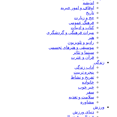
اندیشه
اوقاف و امور خیریه
تاریخ
حج و زیارت
فرهنگ عمومی
کتاب و ادبیات
میراث فرهنگی و گردشگری
هنر
رادیو و تلویزیون
موسیقی و هنرهای تجسمی
سینما و تئاتر
قرآن و عترت
زندگی
آداب زندگی
پنجره تربیت
تفریح و نشاط
خانواده
خبر خوب
سفر
سلامت و تغذیه
مشاوره
ورزش
دنیای ورزش
فوتبال و فوتسال