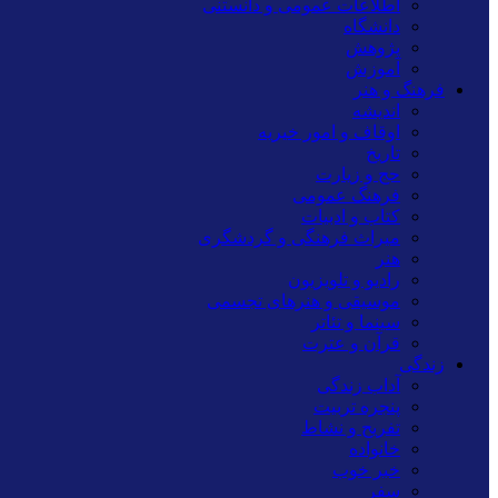
اطلاعات عمومی و دانستنی
دانشگاه
پژوهش
آموزش
فرهنگ و هنر
اندیشه
اوقاف و امور خیریه
تاریخ
حج و زیارت
فرهنگ عمومی
کتاب و ادبیات
میراث فرهنگی و گردشگری
هنر
رادیو و تلویزیون
موسیقی و هنرهای تجسمی
سینما و تئاتر
قرآن و عترت
زندگی
آداب زندگی
پنجره تربیت
تفریح و نشاط
خانواده
خبر خوب
سفر