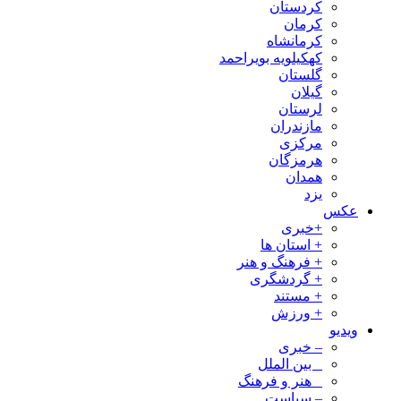
کردستان
کرمان
کرمانشاه
کهکیلویه بویراحمد
گلستان
گیلان
لرستان
مازندران
مرکزی
هرمزگان
همدان
یزد
عکس
+خبری
+ استان ها
+ فرهنگ و هنر
+ گردشگری
+ مستند
+ ورزش
ویدیو
– خبری
_ بین الملل
_ هنر و فرهنگ
– سیاست