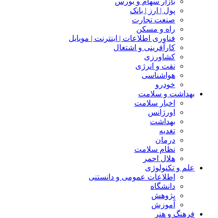
بازار سهام و بورس
پول | ارز | بانک
صنعت تجارت
راه و مسکن
فناوری اطلاعات | اینترنت | موبایل
کارآفرینی و اشتغال
کشاورزی
نفت و انرژی
هواشناسی
خودرو
بهداشت و سلامت
اخبار سلامت
اورژانس
بهداشت
تغدیه
درمان
نظام سلامت
هلال احمر
علم و تکنولوژی
اطلاعات عمومی و دانستنی
دانشگاه
پژوهش
آموزش
فرهنگ و هنر