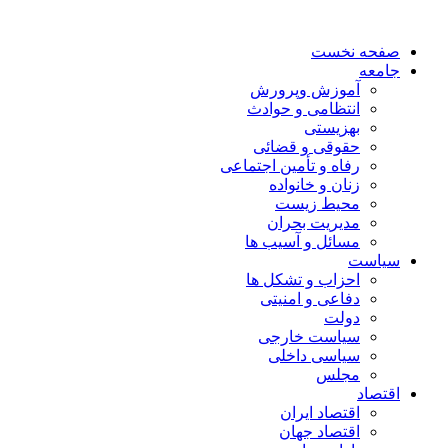
صفحه نخست
جامعه
آموزش وپرورش
انتظامی و حوادث
بهزیستی
حقوقی و قضائی
رفاه و تأمین اجتماعی
زنان و خانواده
محیط زیست
مدیریت بحران
مسائل و آسیب ها
سیاست
احزاب و تشکل ها
دفاعی و امنیتی
دولت
سیاست خارجی
سیاسی داخلی
مجلس
اقتصاد
اقتصاد ایران
اقتصاد جهان