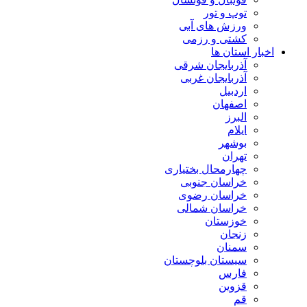
توپ و تور
ورزش های آبی
کشتی و رزمی
اخبار استان ها
آذربایجان شرقی
آذربایجان غربی
اردبیل
اصفهان
البرز
ایلام
بوشهر
تهران
چهارمحال بختیاری
خراسان جنوبی
خراسان رضوی
خراسان شمالی
خوزستان
زنجان
سمنان
سیستان بلوچستان
فارس
قزوین
قم