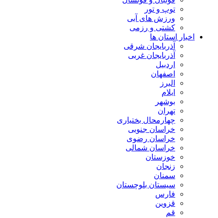
توپ و تور
ورزش های آبی
کشتی و رزمی
اخبار استان ها
آذربایجان شرقی
آذربایجان غربی
اردبیل
اصفهان
البرز
ایلام
بوشهر
تهران
چهارمحال بختیاری
خراسان جنوبی
خراسان رضوی
خراسان شمالی
خوزستان
زنجان
سمنان
سیستان بلوچستان
فارس
قزوین
قم