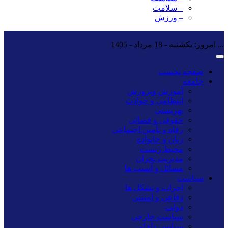
– سلامت
– ورزش
...
امروز: یکشنبه - 18 مرداد - 1405
صفحه نخست
جامعه
آموزش وپرورش
انتظامی و حوادث
بهزیستی
حقوقی و قضائی
رفاه و تأمین اجتماعی
زنان و خانواده
محیط زیست
مدیریت بحران
مسائل و آسیب ها
سیاست
احزاب و تشکل ها
دفاعی و امنیتی
دولت
سیاست خارجی
سیاسی داخلی