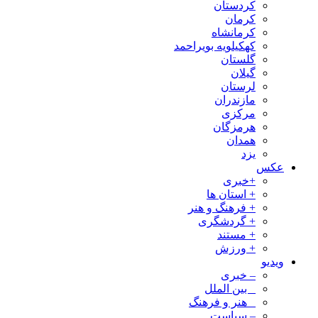
کردستان
کرمان
کرمانشاه
کهکیلویه بویراحمد
گلستان
گیلان
لرستان
مازندران
مرکزی
هرمزگان
همدان
یزد
عکس
+خبری
+ استان ها
+ فرهنگ و هنر
+ گردشگری
+ مستند
+ ورزش
ویدیو
– خبری
_ بین الملل
_ هنر و فرهنگ
– سیاست