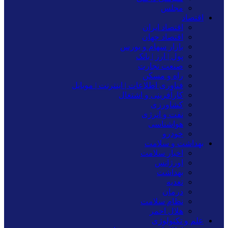
مجلس
اقتصاد
اقتصاد ایران
اقتصاد جهان
بازار سهام و بورس
پول | ارز | بانک
صنعت تجارت
راه و مسکن
فناوری اطلاعات | اینترنت | موبایل
کارآفرینی و اشتغال
کشاورزی
نفت و انرژی
هواشناسی
خودرو
بهداشت و سلامت
اخبار سلامت
اورژانس
بهداشت
تغدیه
درمان
نظام سلامت
هلال احمر
علم و تکنولوژی