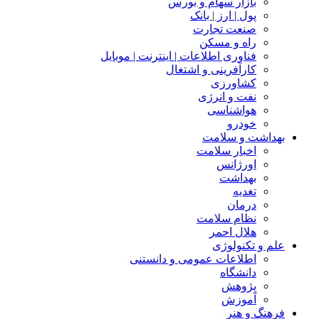
بازار سهام و بورس
پول | ارز | بانک
صنعت تجارت
راه و مسکن
فناوری اطلاعات | اینترنت | موبایل
کارآفرینی و اشتغال
کشاورزی
نفت و انرژی
هواشناسی
خودرو
بهداشت و سلامت
اخبار سلامت
اورژانس
بهداشت
تغدیه
درمان
نظام سلامت
هلال احمر
علم و تکنولوژی
اطلاعات عمومی و دانستنی
دانشگاه
پژوهش
آموزش
فرهنگ و هنر