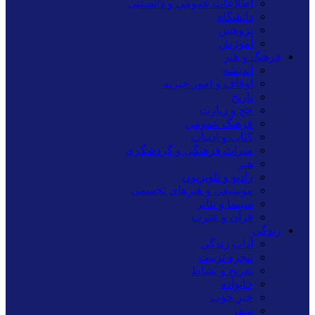
اطلاعات عمومی و دانستنی
دانشگاه
پژوهش
آموزش
فرهنگ و هنر
اندیشه
اوقاف و امور خیریه
تاریخ
حج و زیارت
فرهنگ عمومی
کتاب و ادبیات
میراث فرهنگی و گردشگری
هنر
رادیو و تلویزیون
موسیقی و هنرهای تجسمی
سینما و تئاتر
قرآن و عترت
زندگی
آداب زندگی
پنجره تربیت
تفریح و نشاط
خانواده
خبر خوب
سفر