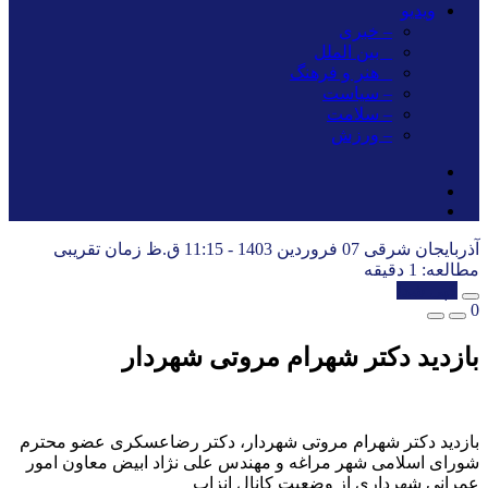
ویدیو
– خبری
_ بین الملل
_ هنر و فرهنگ
– سیاست
– سلامت
– ورزش
آذربایجان شرقی
07 فروردین 1403 - 11:15 ق.ظ
زمان تقریبی
مطالعه: 1 دقیقه
کپی شد!
0
بازدید دکتر شهرام مروتی شهردار
بازدید دکتر شهرام مروتی شهردار، دکتر رضاعسکری عضو محترم
شورای اسلامی شهر مراغه و مهندس علی نژاد ابیض معاون امور
عمرانی شهرداری از وضعیت کانال انزاب