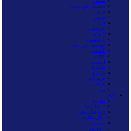
سمنان
سیستان بلوچستان
فارس
قزوین
قم
کردستان
کرمان
کرمانشاه
کهکیلویه بویراحمد
گلستان
گیلان
لرستان
مازندران
مرکزی
هرمزگان
همدان
یزد
عکس
+خبری
+ استان ها
+ فرهنگ و هنر
+ گردشگری
+ مستند
+ ورزش