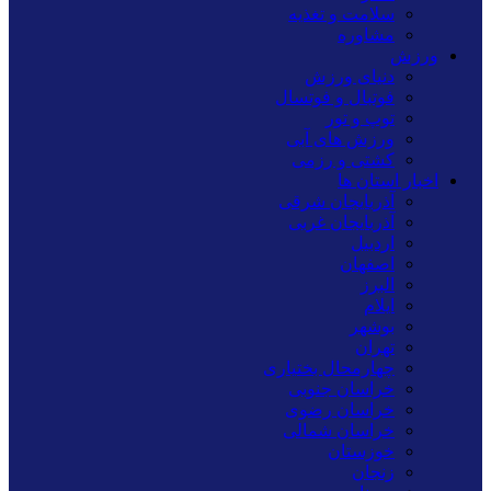
سلامت و تغذیه
مشاوره
ورزش
دنیای ورزش
فوتبال و فوتسال
توپ و تور
ورزش های آبی
کشتی و رزمی
اخبار استان ها
آذربایجان شرقی
آذربایجان غربی
اردبیل
اصفهان
البرز
ایلام
بوشهر
تهران
چهارمحال بختیاری
خراسان جنوبی
خراسان رضوی
خراسان شمالی
خوزستان
زنجان