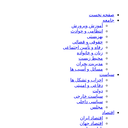
صفحه نخست
جامعه
آموزش وپرورش
انتظامی و حوادث
بهزیستی
حقوقی و قضائی
رفاه و تأمین اجتماعی
زنان و خانواده
محیط زیست
مدیریت بحران
مسائل و آسیب ها
سیاست
احزاب و تشکل ها
دفاعی و امنیتی
دولت
سیاست خارجی
سیاسی داخلی
مجلس
اقتصاد
اقتصاد ایران
اقتصاد جهان