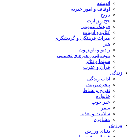
اندیشه
اوقاف و امور خیریه
تاریخ
حج و زیارت
فرهنگ عمومی
کتاب و ادبیات
میراث فرهنگی و گردشگری
هنر
رادیو و تلویزیون
موسیقی و هنرهای تجسمی
سینما و تئاتر
قرآن و عترت
زندگی
آداب زندگی
پنجره تربیت
تفریح و نشاط
خانواده
خبر خوب
سفر
سلامت و تغذیه
مشاوره
ورزش
دنیای ورزش
فوتبال و فوتسال