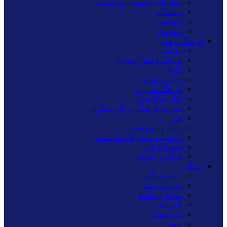
اطلاعات عمومی و دانستنی
دانشگاه
پژوهش
آموزش
فرهنگ و هنر
اندیشه
اوقاف و امور خیریه
تاریخ
حج و زیارت
فرهنگ عمومی
کتاب و ادبیات
میراث فرهنگی و گردشگری
هنر
رادیو و تلویزیون
موسیقی و هنرهای تجسمی
سینما و تئاتر
قرآن و عترت
زندگی
آداب زندگی
پنجره تربیت
تفریح و نشاط
خانواده
خبر خوب
سفر