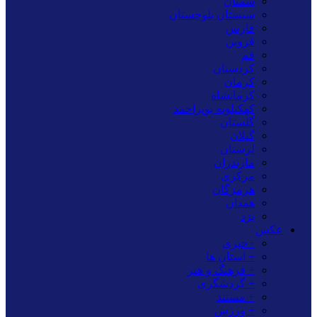
سمنان
سیستان بلوچستان
فارس
قزوین
قم
کردستان
کرمان
کرمانشاه
کهکیلویه بویراحمد
گلستان
گیلان
لرستان
مازندران
مرکزی
هرمزگان
همدان
یزد
عکس
+خبری
+ استان ها
+ فرهنگ و هنر
+ گردشگری
+ مستند
+ ورزش