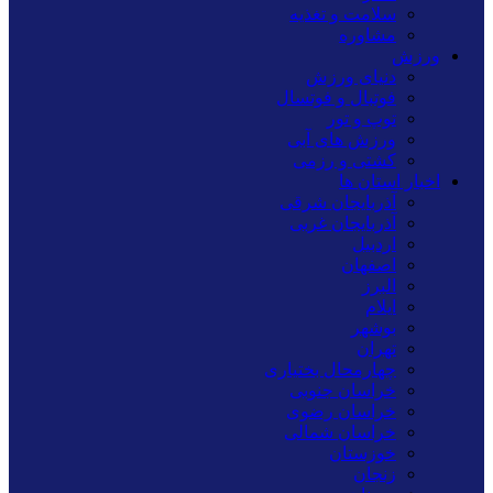
سلامت و تغذیه
مشاوره
ورزش
دنیای ورزش
فوتبال و فوتسال
توپ و تور
ورزش های آبی
کشتی و رزمی
اخبار استان ها
آذربایجان شرقی
آذربایجان غربی
اردبیل
اصفهان
البرز
ایلام
بوشهر
تهران
چهارمحال بختیاری
خراسان جنوبی
خراسان رضوی
خراسان شمالی
خوزستان
زنجان