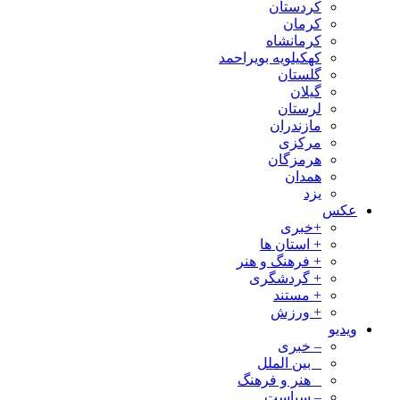
کردستان
کرمان
کرمانشاه
کهکیلویه بویراحمد
گلستان
گیلان
لرستان
مازندران
مرکزی
هرمزگان
همدان
یزد
عکس
+خبری
+ استان ها
+ فرهنگ و هنر
+ گردشگری
+ مستند
+ ورزش
ویدیو
– خبری
_ بین الملل
_ هنر و فرهنگ
– سیاست