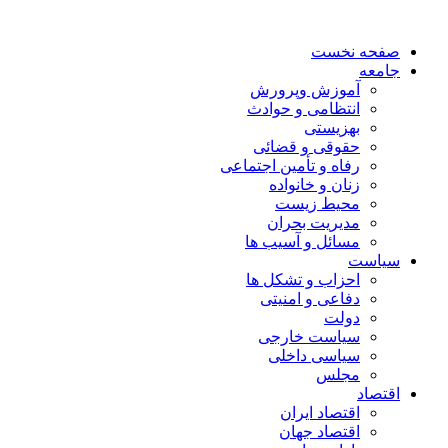
صفحه نخست
جامعه
آموزش وپرورش
انتظامی و حوادث
بهزیستی
حقوقی و قضائی
رفاه و تأمین اجتماعی
زنان و خانواده
محیط زیست
مدیریت بحران
مسائل و آسیب ها
سیاست
احزاب و تشکل ها
دفاعی و امنیتی
دولت
سیاست خارجی
سیاسی داخلی
مجلس
اقتصاد
اقتصاد ایران
اقتصاد جهان