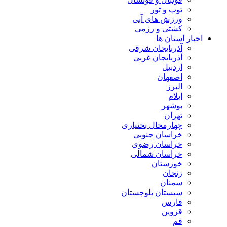
توپ و تور
ورزش های آبی
کشتی و رزمی
اخبار استان ها
آذربایجان شرقی
آذربایجان غربی
اردبیل
اصفهان
البرز
ایلام
بوشهر
تهران
چهارمحال بختیاری
خراسان جنوبی
خراسان رضوی
خراسان شمالی
خوزستان
زنجان
سمنان
سیستان بلوچستان
فارس
قزوین
قم