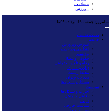
– سلامت
– ورزش
...
امروز: جمعه - 16 مرداد - 1405
صفحه نخست
جامعه
آموزش وپرورش
انتظامی و حوادث
بهزیستی
حقوقی و قضائی
رفاه و تأمین اجتماعی
زنان و خانواده
محیط زیست
مدیریت بحران
مسائل و آسیب ها
سیاست
احزاب و تشکل ها
دفاعی و امنیتی
دولت
سیاست خارجی
سیاسی داخلی