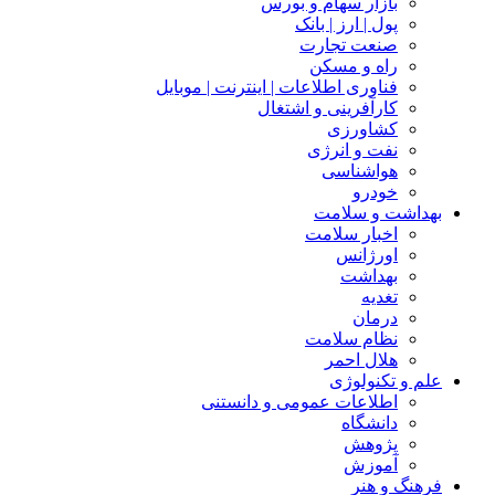
بازار سهام و بورس
پول | ارز | بانک
صنعت تجارت
راه و مسکن
فناوری اطلاعات | اینترنت | موبایل
کارآفرینی و اشتغال
کشاورزی
نفت و انرژی
هواشناسی
خودرو
بهداشت و سلامت
اخبار سلامت
اورژانس
بهداشت
تغدیه
درمان
نظام سلامت
هلال احمر
علم و تکنولوژی
اطلاعات عمومی و دانستنی
دانشگاه
پژوهش
آموزش
فرهنگ و هنر