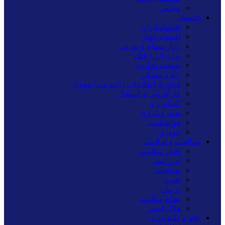
مجلس
اقتصاد
اقتصاد ایران
اقتصاد جهان
بازار سهام و بورس
پول | ارز | بانک
صنعت تجارت
راه و مسکن
فناوری اطلاعات | اینترنت | موبایل
کارآفرینی و اشتغال
کشاورزی
نفت و انرژی
هواشناسی
خودرو
بهداشت و سلامت
اخبار سلامت
اورژانس
بهداشت
تغدیه
درمان
نظام سلامت
هلال احمر
علم و تکنولوژی