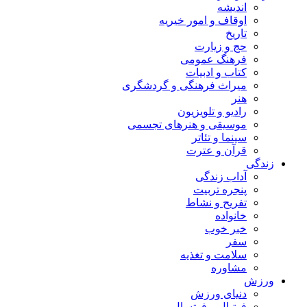
اندیشه
اوقاف و امور خیریه
تاریخ
حج و زیارت
فرهنگ عمومی
کتاب و ادبیات
میراث فرهنگی و گردشگری
هنر
رادیو و تلویزیون
موسیقی و هنرهای تجسمی
سینما و تئاتر
قرآن و عترت
زندگی
آداب زندگی
پنجره تربیت
تفریح و نشاط
خانواده
خبر خوب
سفر
سلامت و تغذیه
مشاوره
ورزش
دنیای ورزش
فوتبال و فوتسال