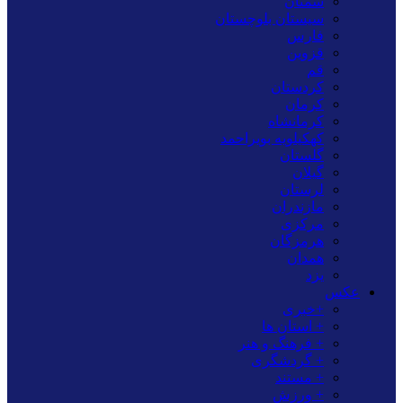
سمنان
سیستان بلوچستان
فارس
قزوین
قم
کردستان
کرمان
کرمانشاه
کهکیلویه بویراحمد
گلستان
گیلان
لرستان
مازندران
مرکزی
هرمزگان
همدان
یزد
عکس
+خبری
+ استان ها
+ فرهنگ و هنر
+ گردشگری
+ مستند
+ ورزش