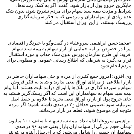
جایگزین خروج پول از بازار شود، گفت: اگر به کمک رسانه‌ها،
شرایط و مزیت بیمه سبد سهام برای مردم تشریح شود، بدون شک
عده زیادی از سهامداران و مردمی که به فکر سرمایه‌گذاری
پرریسک نیستند، از این اوراق استقبال می‌کنند.
«محمدحسن ابراهیمی سروعلیا» در گفت‌وگو با خبرنگار اقتصادی
ایرنا در خصوص برنامه حمایتی از بازار سهام به بیمه سبد سهام
افزود: این طرح سازمان بورس بدون شک جذاب و مورد استقبال
قرار می‌گیرد به شرطی که اطلاع رسانی عمومی و مطلوبی برای
مردم انجام شود.
وی افزود: امروز جمع کثیری از مردم و حتی سهامداران حاضر در
بازار اطلاعی از مزایای اوراق تبعی ندارند و شاید به فکر فروش
سهام و سپرده گذاری در بانک‌ها یا اوراق درآمد ثابت هستند، اما پیام
بیمه سبد سهام به سهامداران این است که اگر ریسک‌گریز هستید به
جای خروج پول از بازار، اوراق تبعی بخرید تا علاوه بر حفظ اصل
سرمایه، سود تضمینی حداقل ۲۰ درصدی داشته باشید؛ اگر مردم
متوجه این موضوع شوند، قطعاً در بازار می‌مانند.
ابراهیمی سروعلیا ادامه داد: بیمه سبد سهام تا سقف ۱۰۰ میلیون
تومان حجم بزرگی از سهامداران بازار یعنی حدود ۹۶ درصدی
سهامداران حقیقی را شامل می‌شود که برای سال آینده می‌توانند