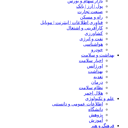
بازار سهام و بورس
پول | ارز | بانک
صنعت تجارت
راه و مسکن
فناوری اطلاعات | اینترنت | موبایل
کارآفرینی و اشتغال
کشاورزی
نفت و انرژی
هواشناسی
خودرو
بهداشت و سلامت
اخبار سلامت
اورژانس
بهداشت
تغدیه
درمان
نظام سلامت
هلال احمر
علم و تکنولوژی
اطلاعات عمومی و دانستنی
دانشگاه
پژوهش
آموزش
فرهنگ و هنر