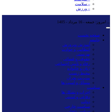
– سلامت
– ورزش
...
امروز: جمعه - 16 مرداد - 1405
صفحه نخست
جامعه
آموزش وپرورش
انتظامی و حوادث
بهزیستی
حقوقی و قضائی
رفاه و تأمین اجتماعی
زنان و خانواده
محیط زیست
مدیریت بحران
مسائل و آسیب ها
سیاست
احزاب و تشکل ها
دفاعی و امنیتی
دولت
سیاست خارجی
سیاسی داخلی