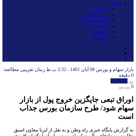
ویدیو
– خبری
_ بین الملل
_ هنر و فرهنگ
– سیاست
– سلامت
– ورزش
بازار سهام و بورس
08 آبان 1401 - 2:32 ب.ظ
زمان تقریبی مطالعه:
0 دقیقه
کپی شد!
0
اوراق تبعی جایگزین خروج پول از بازار
سهام شود/ طرح سازمان بورس جذاب
است
به گزارش پایگاه خبری راه وطن و به نقل از ایرنا معاون اسبق
نظارت بر نهادهای مالی سازمان بورس با بیان اینکه اوراق تبعی،