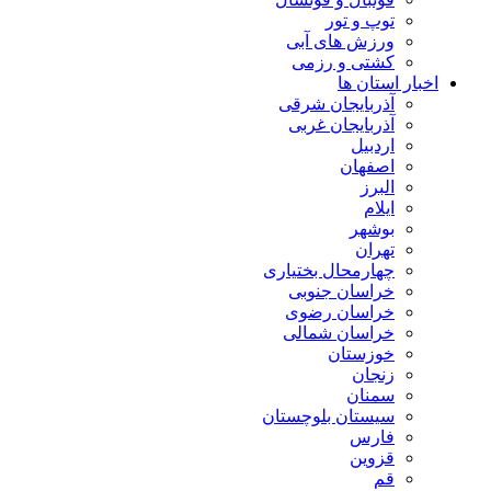
توپ و تور
ورزش های آبی
کشتی و رزمی
اخبار استان ها
آذربایجان شرقی
آذربایجان غربی
اردبیل
اصفهان
البرز
ایلام
بوشهر
تهران
چهارمحال بختیاری
خراسان جنوبی
خراسان رضوی
خراسان شمالی
خوزستان
زنجان
سمنان
سیستان بلوچستان
فارس
قزوین
قم