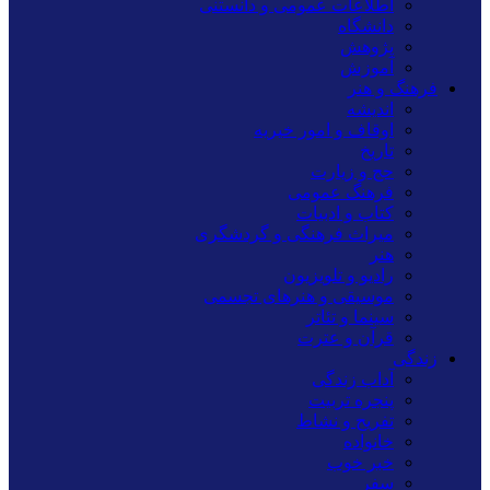
اطلاعات عمومی و دانستنی
دانشگاه
پژوهش
آموزش
فرهنگ و هنر
اندیشه
اوقاف و امور خیریه
تاریخ
حج و زیارت
فرهنگ عمومی
کتاب و ادبیات
میراث فرهنگی و گردشگری
هنر
رادیو و تلویزیون
موسیقی و هنرهای تجسمی
سینما و تئاتر
قرآن و عترت
زندگی
آداب زندگی
پنجره تربیت
تفریح و نشاط
خانواده
خبر خوب
سفر