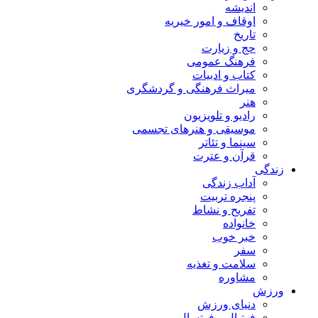
اندیشه
اوقاف و امور خیریه
تاریخ
حج و زیارت
فرهنگ عمومی
کتاب و ادبیات
میراث فرهنگی و گردشگری
هنر
رادیو و تلویزیون
موسیقی و هنرهای تجسمی
سینما و تئاتر
قرآن و عترت
زندگی
آداب زندگی
پنجره تربیت
تفریح و نشاط
خانواده
خبر خوب
سفر
سلامت و تغذیه
مشاوره
ورزش
دنیای ورزش
فوتبال و فوتسال