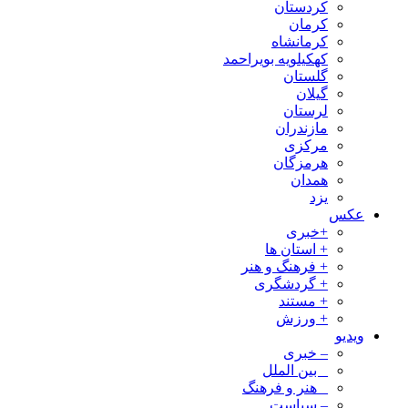
کردستان
کرمان
کرمانشاه
کهکیلویه بویراحمد
گلستان
گیلان
لرستان
مازندران
مرکزی
هرمزگان
همدان
یزد
عکس
+خبری
+ استان ها
+ فرهنگ و هنر
+ گردشگری
+ مستند
+ ورزش
ویدیو
– خبری
_ بین الملل
_ هنر و فرهنگ
– سیاست