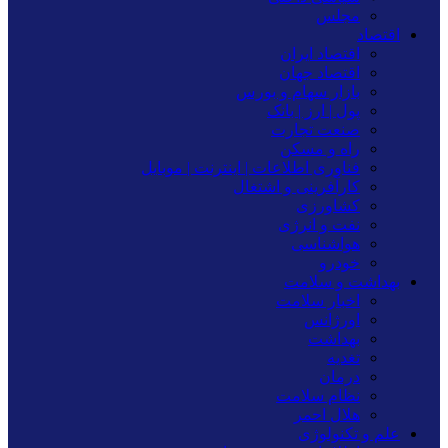
مجلس
اقتصاد
اقتصاد ایران
اقتصاد جهان
بازار سهام و بورس
پول | ارز | بانک
صنعت تجارت
راه و مسکن
فناوری اطلاعات | اینترنت | موبایل
کارآفرینی و اشتغال
کشاورزی
نفت و انرژی
هواشناسی
خودرو
بهداشت و سلامت
اخبار سلامت
اورژانس
بهداشت
تغدیه
درمان
نظام سلامت
هلال احمر
علم و تکنولوژی