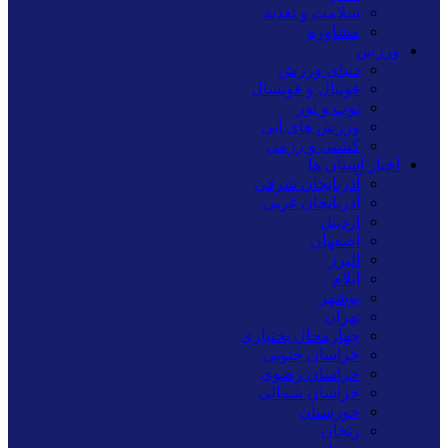
سلامت و تغذیه
مشاوره
ورزش
دنیای ورزش
فوتبال و فوتسال
توپ و تور
ورزش های آبی
کشتی و رزمی
اخبار استان ها
آذربایجان شرقی
آذربایجان غربی
اردبیل
اصفهان
البرز
ایلام
بوشهر
تهران
چهارمحال بختیاری
خراسان جنوبی
خراسان رضوی
خراسان شمالی
خوزستان
زنجان