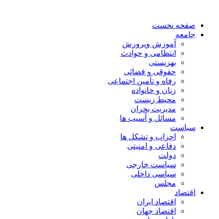
صفحه نخست
جامعه
آموزش وپرورش
انتظامی و حوادث
بهزیستی
حقوقی و قضائی
رفاه و تأمین اجتماعی
زنان و خانواده
محیط زیست
مدیریت بحران
مسائل و آسیب ها
سیاست
احزاب و تشکل ها
دفاعی و امنیتی
دولت
سیاست خارجی
سیاسی داخلی
مجلس
اقتصاد
اقتصاد ایران
اقتصاد جهان