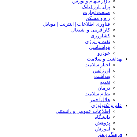
بازار سهام و بورس
پول | ارز | بانک
صنعت تجارت
راه و مسکن
فناوری اطلاعات | اینترنت | موبایل
کارآفرینی و اشتغال
کشاورزی
نفت و انرژی
هواشناسی
خودرو
بهداشت و سلامت
اخبار سلامت
اورژانس
بهداشت
تغدیه
درمان
نظام سلامت
هلال احمر
علم و تکنولوژی
اطلاعات عمومی و دانستنی
دانشگاه
پژوهش
آموزش
فرهنگ و هنر