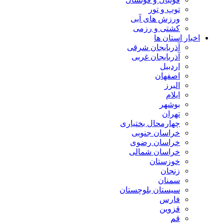
توپ و تور
ورزش های آبی
کشتی و رزمی
اخبار استان ها
آذربایجان شرقی
آذربایجان غربی
اردبیل
اصفهان
البرز
ایلام
بوشهر
تهران
چهارمحال بختیاری
خراسان جنوبی
خراسان رضوی
خراسان شمالی
خوزستان
زنجان
سمنان
سیستان بلوچستان
فارس
قزوین
قم