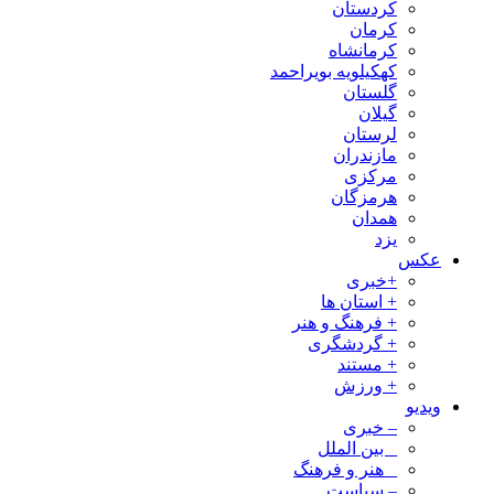
کردستان
کرمان
کرمانشاه
کهکیلویه بویراحمد
گلستان
گیلان
لرستان
مازندران
مرکزی
هرمزگان
همدان
یزد
عکس
+خبری
+ استان ها
+ فرهنگ و هنر
+ گردشگری
+ مستند
+ ورزش
ویدیو
– خبری
_ بین الملل
_ هنر و فرهنگ
– سیاست