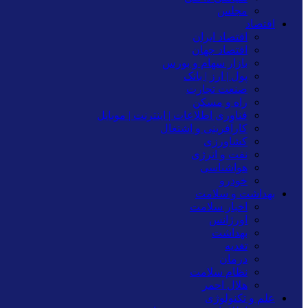
مجلس
اقتصاد
اقتصاد ایران
اقتصاد جهان
بازار سهام و بورس
پول | ارز | بانک
صنعت تجارت
راه و مسکن
فناوری اطلاعات | اینترنت | موبایل
کارآفرینی و اشتغال
کشاورزی
نفت و انرژی
هواشناسی
خودرو
بهداشت و سلامت
اخبار سلامت
اورژانس
بهداشت
تغدیه
درمان
نظام سلامت
هلال احمر
علم و تکنولوژی