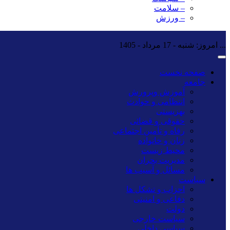
– سلامت
– ورزش
...
امروز: شنبه - 17 مرداد - 1405
صفحه نخست
جامعه
آموزش وپرورش
انتظامی و حوادث
بهزیستی
حقوقی و قضائی
رفاه و تأمین اجتماعی
زنان و خانواده
محیط زیست
مدیریت بحران
مسائل و آسیب ها
سیاست
احزاب و تشکل ها
دفاعی و امنیتی
دولت
سیاست خارجی
سیاسی داخلی