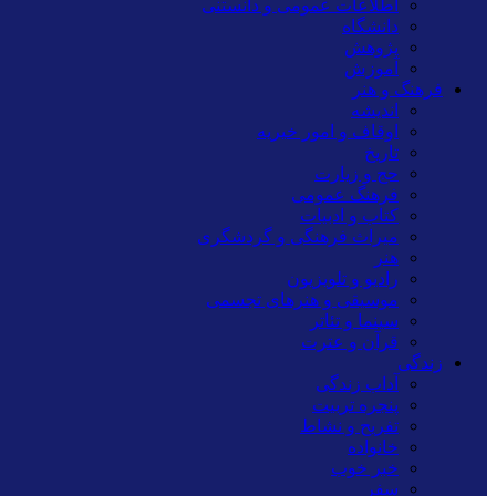
اطلاعات عمومی و دانستنی
دانشگاه
پژوهش
آموزش
فرهنگ و هنر
اندیشه
اوقاف و امور خیریه
تاریخ
حج و زیارت
فرهنگ عمومی
کتاب و ادبیات
میراث فرهنگی و گردشگری
هنر
رادیو و تلویزیون
موسیقی و هنرهای تجسمی
سینما و تئاتر
قرآن و عترت
زندگی
آداب زندگی
پنجره تربیت
تفریح و نشاط
خانواده
خبر خوب
سفر