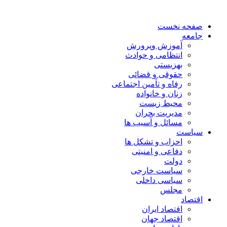
صفحه نخست
جامعه
آموزش وپرورش
انتظامی و حوادث
بهزیستی
حقوقی و قضائی
رفاه و تأمین اجتماعی
زنان و خانواده
محیط زیست
مدیریت بحران
مسائل و آسیب ها
سیاست
احزاب و تشکل ها
دفاعی و امنیتی
دولت
سیاست خارجی
سیاسی داخلی
مجلس
اقتصاد
اقتصاد ایران
اقتصاد جهان