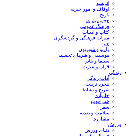
اندیشه
اوقاف و امور خیریه
تاریخ
حج و زیارت
فرهنگ عمومی
کتاب و ادبیات
میراث فرهنگی و گردشگری
هنر
رادیو و تلویزیون
موسیقی و هنرهای تجسمی
سینما و تئاتر
قرآن و عترت
زندگی
آداب زندگی
پنجره تربیت
تفریح و نشاط
خانواده
خبر خوب
سفر
سلامت و تغذیه
مشاوره
ورزش
دنیای ورزش
فوتبال و فوتسال