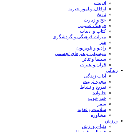
اندیشه
اوقاف و امور خیریه
تاریخ
حج و زیارت
فرهنگ عمومی
کتاب و ادبیات
میراث فرهنگی و گردشگری
هنر
رادیو و تلویزیون
موسیقی و هنرهای تجسمی
سینما و تئاتر
قرآن و عترت
زندگی
آداب زندگی
پنجره تربیت
تفریح و نشاط
خانواده
خبر خوب
سفر
سلامت و تغذیه
مشاوره
ورزش
دنیای ورزش
فوتبال و فوتسال