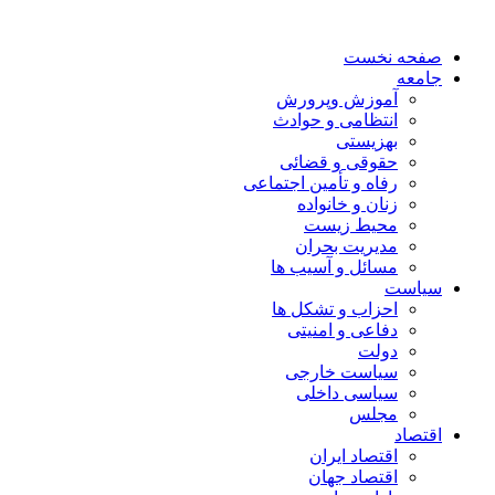
صفحه نخست
جامعه
آموزش وپرورش
انتظامی و حوادث
بهزیستی
حقوقی و قضائی
رفاه و تأمین اجتماعی
زنان و خانواده
محیط زیست
مدیریت بحران
مسائل و آسیب ها
سیاست
احزاب و تشکل ها
دفاعی و امنیتی
دولت
سیاست خارجی
سیاسی داخلی
مجلس
اقتصاد
اقتصاد ایران
اقتصاد جهان