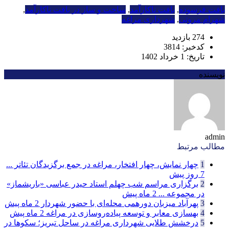
بافت فرسوده
,
بافت ناکارآمد
,
ساخت و ساز در بافت ناکارآمد
,
شهرام مروتی
,
شهرداری مراغه
274 بازدید
کدخبر: 3814
تاریخ: 1 خرداد 1402
نویسنده
admin
مطالب مرتبط
1
چهار نمایش، چهار افتخار، مراغه در جمع برگزیدگان تئاتر ...
7 روز پیش
2
برگزاری مراسم شب چهلم استاد حیدر عباسی «باریشماز»
در مجموعه ...
2 ماه پیش
3
پهرآباد میزبان دورهمی محله‌ای با حضور شهردار
2 ماه پیش
4
بهسازی معابر و توسعه پیاده‌روسازی در مراغه
2 ماه پیش
5
درخشش طلایی شهرداری مراغه در ساحل تبریز؛ سکوها در