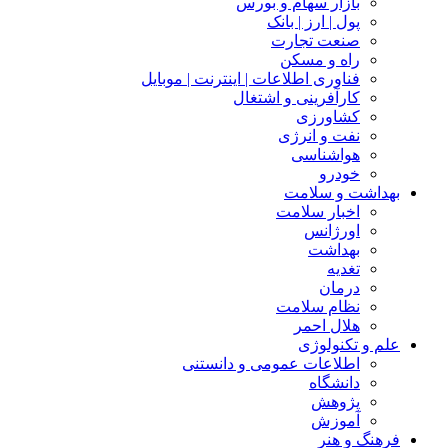
بازار سهام و بورس
پول | ارز | بانک
صنعت تجارت
راه و مسکن
فناوری اطلاعات | اینترنت | موبایل
کارآفرینی و اشتغال
کشاورزی
نفت و انرژی
هواشناسی
خودرو
بهداشت و سلامت
اخبار سلامت
اورژانس
بهداشت
تغدیه
درمان
نظام سلامت
هلال احمر
علم و تکنولوژی
اطلاعات عمومی و دانستنی
دانشگاه
پژوهش
آموزش
فرهنگ و هنر