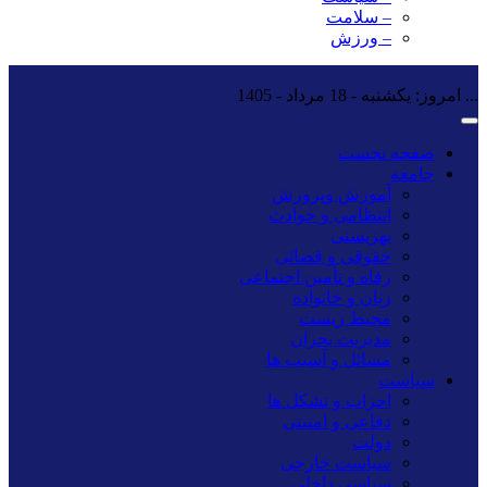
– سلامت
– ورزش
...
امروز: یکشنبه - 18 مرداد - 1405
صفحه نخست
جامعه
آموزش وپرورش
انتظامی و حوادث
بهزیستی
حقوقی و قضائی
رفاه و تأمین اجتماعی
زنان و خانواده
محیط زیست
مدیریت بحران
مسائل و آسیب ها
سیاست
احزاب و تشکل ها
دفاعی و امنیتی
دولت
سیاست خارجی
سیاسی داخلی