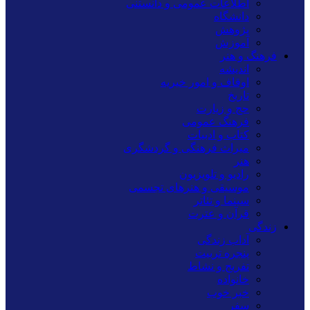
اطلاعات عمومی و دانستنی
دانشگاه
پژوهش
آموزش
فرهنگ و هنر
اندیشه
اوقاف و امور خیریه
تاریخ
حج و زیارت
فرهنگ عمومی
کتاب و ادبیات
میراث فرهنگی و گردشگری
هنر
رادیو و تلویزیون
موسیقی و هنرهای تجسمی
سینما و تئاتر
قرآن و عترت
زندگی
آداب زندگی
پنجره تربیت
تفریح و نشاط
خانواده
خبر خوب
سفر