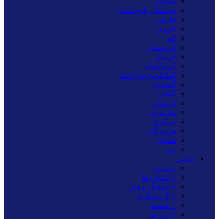
سمنان
سیستان بلوچستان
فارس
قزوین
قم
کردستان
کرمان
کرمانشاه
کهکیلویه بویراحمد
گلستان
گیلان
لرستان
مازندران
مرکزی
هرمزگان
همدان
یزد
عکس
+خبری
+ استان ها
+ فرهنگ و هنر
+ گردشگری
+ مستند
+ ورزش