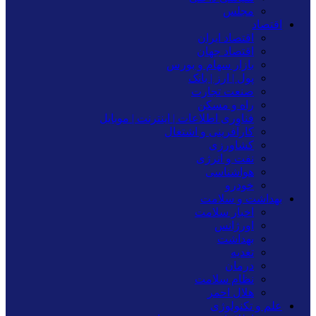
مجلس
اقتصاد
اقتصاد ایران
اقتصاد جهان
بازار سهام و بورس
پول | ارز | بانک
صنعت تجارت
راه و مسکن
فناوری اطلاعات | اینترنت | موبایل
کارآفرینی و اشتغال
کشاورزی
نفت و انرژی
هواشناسی
خودرو
بهداشت و سلامت
اخبار سلامت
اورژانس
بهداشت
تغدیه
درمان
نظام سلامت
هلال احمر
علم و تکنولوژی