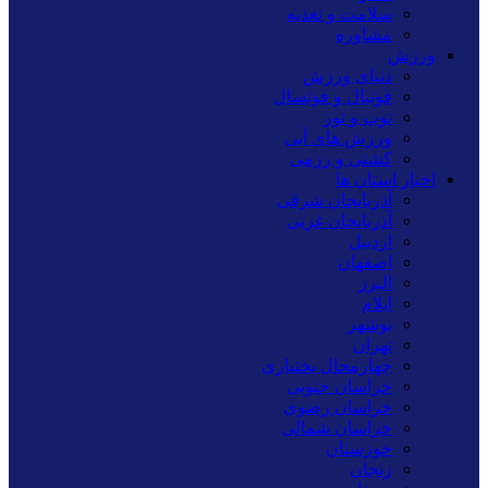
سلامت و تغذیه
مشاوره
ورزش
دنیای ورزش
فوتبال و فوتسال
توپ و تور
ورزش های آبی
کشتی و رزمی
اخبار استان ها
آذربایجان شرقی
آذربایجان غربی
اردبیل
اصفهان
البرز
ایلام
بوشهر
تهران
چهارمحال بختیاری
خراسان جنوبی
خراسان رضوی
خراسان شمالی
خوزستان
زنجان