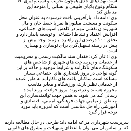
است تهدیدهای جدی همچون تخریب و آسیب‌پذیری بالا
هنگام وقوع بلایای طبیعی و انسانی را متوجه این
مناطق کند
وی ادامه داد: بازآفرینی بافت فرسوده به عنوان محل
سکونت و معیشت میلیون‌ها نفر با حفظ جان و مال
شهروندان نقشی مهم در کاهش آسیب‌های اجتماعی،
افزایش اعتماد و نشاط اجتماعی و توسعه پایدار دارد و
تحقق ۱۰۰ درصدی این راهبرد نیازمند توجه بیش از
پیش در زمینه تسهیل‌گری برای نوسازی و بهسازی
است.
وی اذعان کرد: فقدان سند مالكيت رسمي و محروميت
از خدمات و زيرساخت‌ هاي شهري از شاخص‌ هاي
سكونتگاه هاي ناكارآمد و شرايط موجود و حاكم بر اين
گونه نواحي در بروز ناهنجاري ‌هاي اجتماعي بسيار
مساعد است.ساكنان بافت هاي ناكارآمد به طور عمده
از خدماتي نظير پارك، ورزشگاه و معابر مناسب
محروم هستند و درصورت بروز حوادث، روند امداد
رساني كند مي شود، به همين جهت توانمندسازي اين
مناطق از تمامي جهات فرهنگي، امنيتي، اقتصادي و
آموزشي راه حل مناسبي است كه امروزه باید مورد
توجه قرار گیرد.
سرپرست شهرداری مراغه ادامه داد: طرحی در حال مطالعه داریم
که بر اساس آن می توان با اعطای تسهیلات و مشوق های قانونی