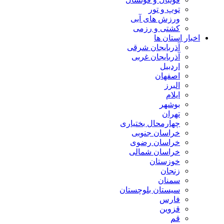
توپ و تور
ورزش های آبی
کشتی و رزمی
اخبار استان ها
آذربایجان شرقی
آذربایجان غربی
اردبیل
اصفهان
البرز
ایلام
بوشهر
تهران
چهارمحال بختیاری
خراسان جنوبی
خراسان رضوی
خراسان شمالی
خوزستان
زنجان
سمنان
سیستان بلوچستان
فارس
قزوین
قم