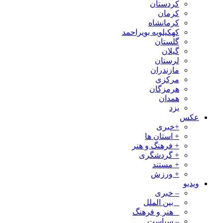
کردستان
کرمان
کرمانشاه
کهکیلویه بویراحمد
گلستان
گیلان
لرستان
مازندران
مرکزی
هرمزگان
همدان
یزد
عکس
+خبری
+ استان ها
+ فرهنگ و هنر
+ گردشگری
+ مستند
+ ورزش
ویدیو
– خبری
_ بین الملل
_ هنر و فرهنگ
– سیاست