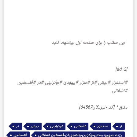
این مطلب را برای صفحه اول پیشنهاد کنید
[ad_2]
#استقرار #بیش #از #هزار #یهودی #اوکراینی #در #فلسطین
#اشغالی
منبع
*
[کد خبرنگار:64567]
,
,
,
,
,
,
از
استقرار
اشغالی
اوکراینی
بیش
در
,
رژیم صهیونیستی،اوکراین،پناهجویان،فلسطین اشغالی
فلسطین