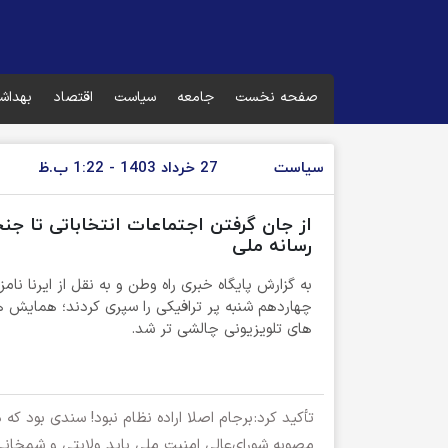
صفحه نخست
جامعه
سیاست
اقتصاد
بهداش
سیاست
27 خرداد 1403 - 1:22 ب.ظ
از جان گرفتن اجتماعات انتخاباتی تا جن
رسانه ملی
به گزارش پایگاه خبری راه وطن و به نقل از ایرنا نا
چهاردهم شنبه پر ترافیکی را سپری کردند؛ همایش ها
های تلویزیونی چالشی تر شد.
تأکید کرد:
برجام اصلا اراده نظام نبود! سندی بود که
مصوبه شورای‌عالی امنیت ملی باید ولایتی و شمخانی 