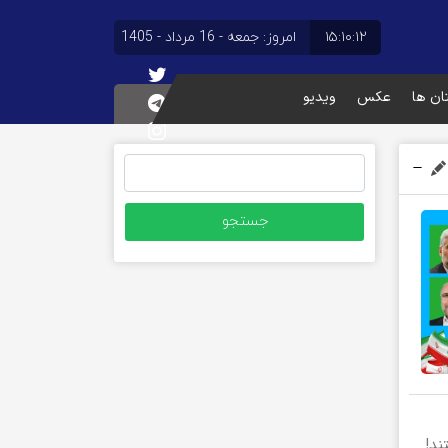
۱۵:۱۰:۱۲
امروز: جمعه - 16 مرداد - 1405
تان ها
عکس
ویدیو
جستجو
برای:
ند!