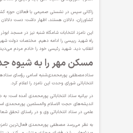
زاکانی سپس در نشستی صمیمی با فعالان حوزه کشاو
کشاورزان، دلالان هستند، اظهار داشت: دست دلالان را
این نامزد انتخابات شامگاه شنبه نیز در مسجد ابوذ
راه شهید رییسی را ادامه دهیم. مختصات دولت شهید
انقلاب دید. شهید رئیسی خود را خادم مردم می‌دید
مسکن مهر را به شیوه جد
ستاد
مصطفی پورمحمدی
شنبه اسامی رؤسای ستاده
انتخاباتی شورای وحدت این نامزد را اعلام کرد.
در بیانیه ستاد انتخاباتی پورمحمدی آمده است: به د
اندیشه‌های حجت الاسلام والمسلمین پورمحمدی است
علمی در ستاد انتخاباتی وی و در راستای تحقق شعار
به نظر می‌رسد مصطفی پورمحمدی فعال‌ترین نامزد ا
ویدئوهایی را در فضای مجازی منتشر می‌کند، در تاز